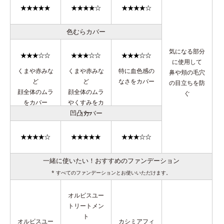
色むらカバー
気になる部分
に使用して
くまや赤みな
くまや赤みな
特に血色感の
鼻や頬の毛穴
ど
ど
なさをカバー
の目立ちを防
顔全体のムラ
顔全体のムラ
ぐ
をカバー
やくすみをカ
凹凸カバー
バー
一緒に使いたい！おすすめのファンデーション
* すべてのファンデーションとお使いいただけます。
オルビスユー
トリートメン
ト
オルビスユー
カシミアフィ