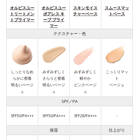
オルビスユー
オルビスユー
スキンモイス
スムースマッ
トリートメン
ポアレス キ
チャーベース
トベース
トプライマー
ープ プライ
マー
テクスチャー・色
しっとりなめ
みずみずしく
みずみずしく
こっくりマッ
らかに密着
さらりと密着
軽やか
ト
明るいベージ
明るいベージ
ピンクベージ
ベージュ
ュ
ュ
ュ
SPF／PA
SPF50/PA+++
SPF50/PA+++
SPF28/PA+++
-
保湿
仕上がり