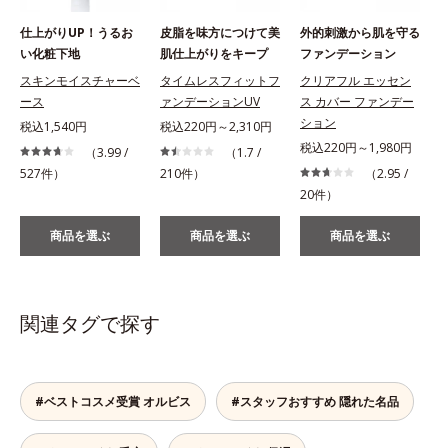
仕上がりUP！うるお
皮脂を味方につけて美
外的刺激から肌を守る
い化粧下地
肌仕上がりをキープ
ファンデーション
スキンモイスチャーベ
タイムレスフィットフ
クリアフル エッセン
ース
ァンデーションUV
ス カバー ファンデー
ション
税込1,540円
税込220円～2,310円
税込220円～1,980円
（3.99 /
（1.7 /
527件）
210件）
（2.95 /
1
20件）
商品を選ぶ
商品を選ぶ
商品を選ぶ
関連タグで探す
#ベストコスメ受賞 オルビス
#スタッフおすすめ 隠れた名品