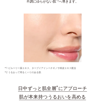
*2
不調にゆらがない肌
へ導きます。
ビルベリー葉エキス、タベブイアインペチギノサ樹皮エキス配合
うるおって明るくハリのある肌
*
日中ずっと肌全層
にアプローチ
肌が本来持つうるおいを高める