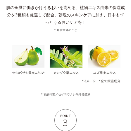
肌の全層に働きかけうるおいを高める、植物エキス由来の保湿成
分を3種類も厳選して配合。
朝晩のスキンケアに加え、日中もず
っとうるおいケアを！
* 角層全体のこと
* 乳酸桿菌／セイヨウナシ果汁発酵液
POINT
3