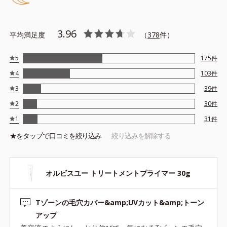
テカリの主成分を選択的に吸収し、うるおいはしっかり残すこと
でカバー力を保ちます。
3.96
平均満足度
（
378
件）
*1 メイク効果による
5
175
件
*2 角層の範囲内
4
103
件
*3 スキンプロテクト※複合成分配合＝肌を保護し、乾燥を防ぐ
複合成分 ※ ビルベリー葉エキス、タベブイアインペチギノサ
3
39
件
樹皮エキス
2
30
件
*4 グリセリルグルコシド（保湿成分）、（ジメチコン／ビニル
1
31
件
ジメチコン）クロスポリマー、ジメチコン（カバー成分）
★を
タップ
で口コミを絞り込み
絞り込みを解除する
*5 アクリレーツコポリマー
オルビスユー トリートメントプライマー 30g
●無香料 ●酸化しやすい油分不使用 ●紫外線吸収剤不使用 ●パラベ
Tゾーンの毛穴カバー&amp;UVカット&amp;トーン
ンフリー
●SPF50・PA+++
アップ
●セイヨウナシ果汁エキス*1＝保湿成分 ●カンゾウ葉エキス＝保湿