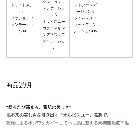
クッションフ
トリートメン
ットファンデ
ァンデーショ
ト
ーションN
ン N
クッションフ
タイムレスフ
オルビスユー
ァンデーショ
ィットファン
カラースキン
ン N
デーションUV
ケア
マスクフ
ァンデーショ
ン
商品説明
“塗るたび高まる、素肌の美しさ”
肌本来の美しさを引き出す『オルビスユー』発想で、
乾燥による小ジワをカバーしてハリ肌に整える高機能化粧下地
毛穴や小ジワの凹凸をつるんとなめらかに(*1)。スキンケア発想