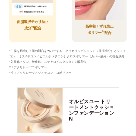
皮脂選択テカリ防止
高密着くずれ防止
*3
成分
配合
*4
ポリマー
配合
*1 膜を形成して肌の凹凸をカバーする、グリセリルグルコシド（保湿成分）とジメチ
コン、（ジメチコン／ビニルジメチコン）クロスポリマー（カバー成分）の複合成分
*2 酸化チタン、酸化鉄、ステアロイルグルタミン酸2Na
*3 アクリレーツコポリマー
*4 （アクリレーツ／ジメチコン）コポリマー
オルビスユー
トリ
ートメントクッショ
ンファンデーション
N