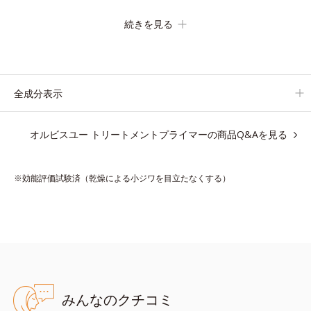
の化粧下地です。
続きを見る
保湿成分が肌全層(*2)に働きかけて、肌のうるおいをグンとアッ
プ＆リッチなクリームのようにぴたっと密着。乾燥による小ジワ
を目立たなく(*1)し、つるんとしたハリ肌に仕上げます。
むやみに隠すのではなくふわりと光を拡散させ、メイク×スキン
全成分表示
ケアのW効果で軽やかな美肌を印象づけます。
紫外線吸収剤フリーなのに高SPF値、さらにスキンプロテクト複
オルビスユー トリートメントプライマーの商品Q&Aを見る
合成分(*3)が、ブルーライト、紫外線、大気中の微粒子汚れなど
の外的ダメージから肌表面をガードします。
※効能評価試験済（乾燥による小ジワを目立たなくする）
【カバー効果】
保湿性凹凸カバー複合成分(*4)
肌悩みが気になる時でも、ただ隠すだけでなく、乾きやすい肌に
うるおいを届けながら、光拡散効果で乾燥小ジワや毛穴もカバー
します。
【ラスティング効果】
みんなのクチコミ
皮脂選択テカリ防止成分(*5)