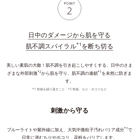
POINT
2
日中のダメージから肌を守る
*1
肌不調スパイラル
を断ち切る
美しい素肌の大敵！肌不調を引き起こしやすくする、日中のさま
*2
*1
ざまな外部刺激
から肌を守り、肌不調の連鎖
を未然に防ぎま
す。
*1 乾燥を繰り返すこと *2 乾燥、ちり・ホコリなど
刺激から守る
*1
ブルーライトや紫外線に加え、大気中微粒子汚れバリア成分
で
日常に潜むちりやホコリ、花粉をバリアします。