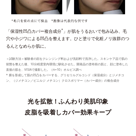
*
「保湿性凹凸カバー複合成分
」が肌をうるおいで包み込み、毛
穴や小ジワによる凹凸を整えます。ひと塗りで化粧ノリ抜群のつ
るんとなめらか肌に。
＜試験方法＞被験者の顔をクレンジング料および洗顔料で洗浄した。スキンケア品で肌の
状態を整えた後、10分程度室内環境に馴化させた。開発品の塗布前の肌と、顔に塗布した
直後の肌を、VISIAで撮影した。（n=10）オルビス調べ
* 膜を形成して肌の凹凸をカバーする、グリセリルグルコシド（保湿成分）とジメチコ
ン、（ジメチコン／ビニルジ メチコン）クロスポリマー（カバー成分）の複合成分
光を拡散！ふんわり美肌印象
皮脂を吸着しカバー効果キープ