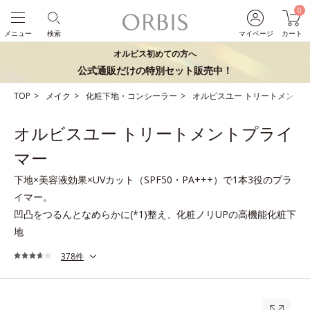
0
メニュー
検索
マイページ
カート
オルビス初めての方へ
公式通販だけの特別セット販売中！
TOP
メイク
化粧下地・コンシーラー
オルビスユー トリートメント
オルビスユー トリートメントプライ
マー
下地×美容液効果×UVカット（SPF50・PA+++）で1本3役のプラ
イマー。
凹凸をつるんとなめらかに(*1)整え、化粧ノリUPの高機能化粧下
地
378件