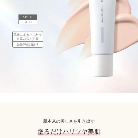
SPF50
PA+++
乾燥による小じわを
目立たなくする
効能評価試験済
肌本来の美しさを引き出す
塗るだけハリツヤ美肌