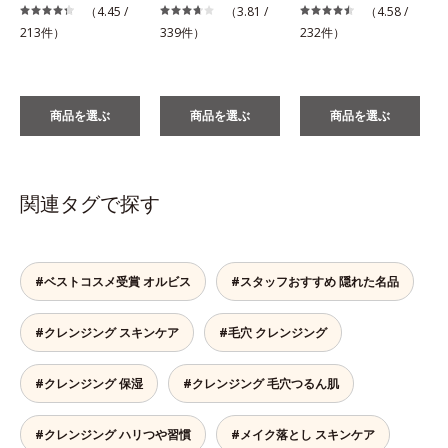
（4.45 /
（3.81 /
（4.58 /
1
213件）
339件）
232件）
商品を選ぶ
商品を選ぶ
商品を選ぶ
関連タグで探す
#ベストコスメ受賞 オルビス
#スタッフおすすめ 隠れた名品
#クレンジング スキンケア
#毛穴 クレンジング
#クレンジング 保湿
#クレンジング 毛穴つるん肌
#クレンジング ハリつや習慣
#メイク落とし スキンケア