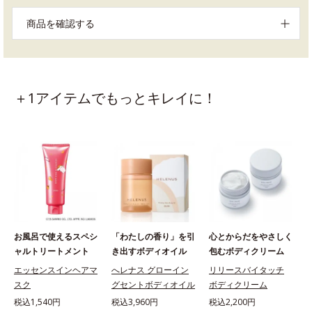
商品を確認する
＋1アイテムでもっとキレイに！
お風呂で使えるスペシ
「わたしの香り」を引
心とからだをやさしく
ャルトリートメント
き出すボディオイル
包むボディクリーム
エッセンスインヘアマ
へレナス グローイン
リリースバイタッチ
スク
グセントボディオイル
ボディクリーム
税込1,540円
税込3,960円
税込2,200円