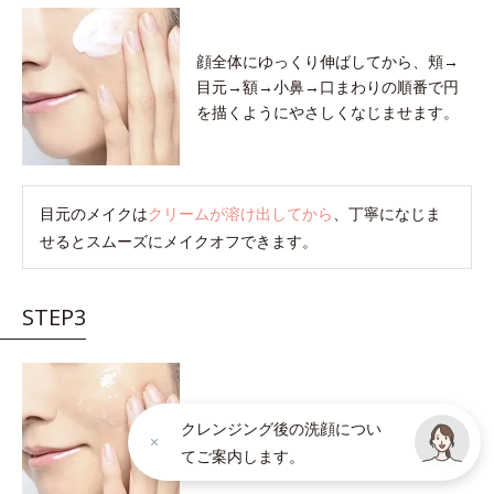
顔全体にゆっくり伸ばしてから、頬→
目元→額→小鼻→口まわりの順番で円
を描くようにやさしくなじませます。
目元のメイクは
クリームが溶け出してから
、丁寧になじま
せるとスムーズにメイクオフできます。
STEP3
クリームが肌の上でメイク汚れを巻き
クレンジング後の洗顔につい
こむと軽い感触に変わります。
感触が
てご案内します。
軽くなったら洗い流しのサインです。