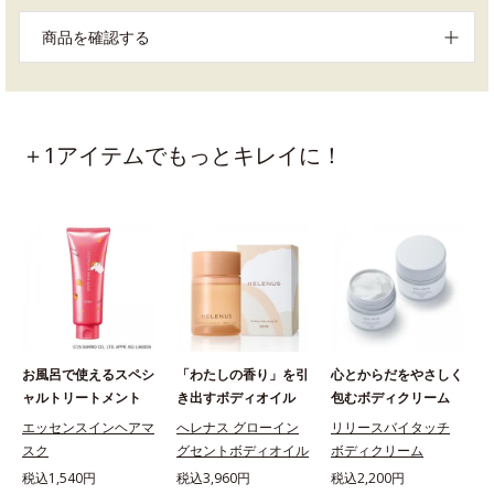
商品を確認する
＋1アイテムでもっとキレイに！
お風呂で使えるスペシ
「わたしの香り」を引
心とからだをやさしく
ャルトリートメント
き出すボディオイル
包むボディクリーム
エッセンスインヘアマ
へレナス グローイン
リリースバイタッチ
スク
グセントボディオイル
ボディクリーム
税込1,540円
税込3,960円
税込2,200円