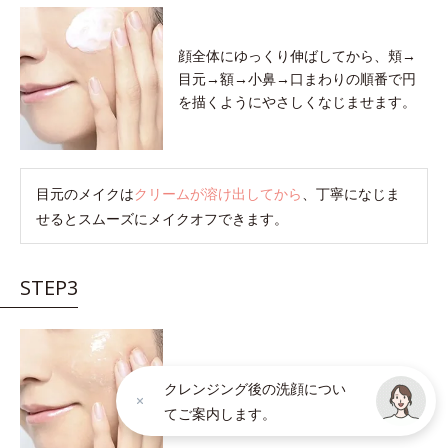
顔全体にゆっくり伸ばしてから、頬→
目元→額→小鼻→口まわりの順番で円
を描くようにやさしくなじませます。
目元のメイクは
クリームが溶け出してから
、丁寧になじま
せるとスムーズにメイクオフできます。
STEP3
クリームが肌の上でメイク汚れを巻き
クレンジング後の洗顔につい
こむと軽い感触に変わります。
感触が
てご案内します。
軽くなったら洗い流しのサインです。