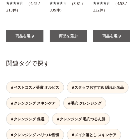
（4.45 /
（3.81 /
（4.58 /
1
213件）
339件）
232件）
商品を選ぶ
商品を選ぶ
商品を選ぶ
関連タグで探す
#ベストコスメ受賞 オルビス
#スタッフおすすめ 隠れた名品
#クレンジング スキンケア
#毛穴 クレンジング
#クレンジング 保湿
#クレンジング 毛穴つるん肌
#クレンジング ハリつや習慣
#メイク落とし スキンケア