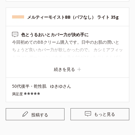
メルティーモイストBB（パフなし） ライト 35g
色とうるおいとカバー力が決め手に
今回初めてのBBクリーム購入です。日中のお肌の潤いと
ちょうど良いカバー力が欲しかったので。 カシミアフィッ
トファンデーション（ナチュラル01がぴったり）をしばら
く使用していて、「肌に合う色」にもこだわり選びまし
続きを見る
た。 BB３種のうち、こちらが一番今の私に合う色とうる
おい感でした❕️少量でもよく伸びて、仕上がりも綺麗だと思
50代後半・乾性肌
ゆきゆさん
います❣️ サンプル使用で、他のBBのそれぞれの良さもと
満足度
ってもよくわかりました
もっと見る
投稿する