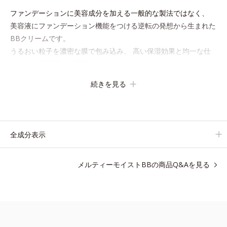
ファンデーションに美容成分を加える一般的な製法ではなく、
美容液にファンデーション機能をつける逆転の発想から生まれた
BBクリームです。
うるおい粒子を濃密な膜で包み込み、 高い保湿効果と均一な仕
上がり、化粧持ちを実現しました。
これ1本で、美容液・日焼け止め・化粧下地・ファンデーショ
続きを見る
ン・コンシーラー・パウダーの6役をこなすので、
スキンケアの後はBBクリームを塗るだけでベースメイクまで一
気に完成。
使うほどに肌を美しく整え、長時間キープします。
全成分表示
メルティーモイストBBの商品Q&Aを見る
●無香料 ●酸化しやすい油分不使用●紫外線吸収剤不使用●ソフトフォ
ーカスパウダー、毛穴隠しパウダー配合=仕上がり・カバー力向上粉
体●浸透型コラーゲン、加水分解ヒアルロン酸配合=保湿成分●バナ
バ葉エキス配合＝バリア機能を整える保湿成分●肌環境コントロール
パウダー配合＝肌表面の水分調節効果のある粉体●ＳＰＦ30・ＰＡ