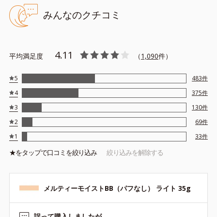
＋＋＋
みんなのクチコミ
※アレルギーテスト済＝全ての方にアレルギーが起こらないという
ことではありません。
4.11
平均満足度
（
1,090
件）
5
483
件
4
375
件
3
130
件
2
69
件
1
33
件
★を
タップ
で口コミを絞り込み
絞り込みを解除する
メルティーモイストBB（パフなし） ライト 35g
誤って購入しましたが…