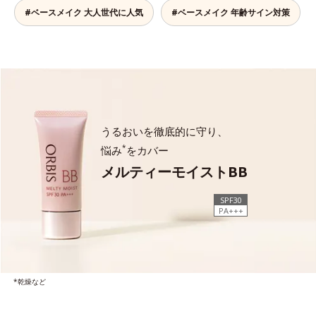
#ベースメイク 大人世代に人気
#ベースメイク 年齢サイン対策
うるおいを徹底的に守り、
*
悩み
をカバー
メルティーモイストBB
SPF30
PA+++
*乾燥など