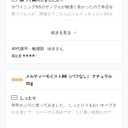
ホワイニングBBのサンプルが物凄く良かったので本品を
買うつもりが、間違えてこちらのメルティモイストBBを
買ってしまいました。 肌が特別陶器みたいに白いわけでは
ないですが、ブルベだからかなかなか合うファンデがな
続きを見る
く、BBなんてもってのほかだったのですが、ホワイニン
グBBのライトの明るさなら暗くならないし黄みも少なく
40代後半・敏感肌
ゆきさん
ぜひ使ってみたかったのです。 ■色・カバー力 こちらのラ
満足度
イトは、他のメーカーのBBよりは明るいですが、やはり
黄みがかっているベージュ（一般的な肌の色で更にイエベ
の人には明るいほうなのかも。）の感じで、自分的にはや
メルティーモイストBB（パフなし） ナチュラル
や濃い目。首の色と違うので顔がくすんで見えます。 しか
35g
し、ありがたいことにBB特有の「塗ってます！隠してま
す！」感は全然なく、お粉をはたくだけでスッピンメイク
しっとり
みたいにキレイになりますね。 （とは言えアラフォーのク
何年かぶりに使ってみました。 しっとりうるおいキープさ
マは隠れませんので、アイゾーンチューナーで光を飛ばし
れる感じで、カバー力も高めです。ただ暑い時期なので、
ます） ■伸び 良くもないですが、悪くもないです。 ほん
Tゾーンが夕方になると崩れやすいかな… 乾燥しやすい冬
の一粒量で全体に伸ばせるくらいの柔らかさはあります
場にまた使ってみたいと思います！！