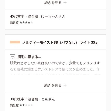
が、もう少しとろっとしているのが理想でした。 ■しっと
続きを見る
り感 どちらかと言うと塗ったあとにさらっとした軽い見た
目になりますね。 艶感が欲しい人には、ちょっと地味な仕
40代前半・混合肌
ゆーちゃんさん
上がりになります。 夏場はこのさらっとした感じが嬉しい
満足度
かも？ 自分は乾燥肌でもあるので、冬は乾燥が気になりそ
うです。 ■毛穴落ち 落ちやすい肌質ですが、ホワイニング
BBの方は一日中まるっきり毛穴落ちせずに過ごせまし
メルティーモイストBB（パフなし） ライト 35g
た。 こちらも、塗った感じは毛穴落ちしなさそうです！
落ちるものは塗って30分くらいでもうよれてきてしまうの
で…このさらっと感がいいのでしょうか。 もっと汗かく時
眉毛に溜まる…
期に使って様子をみたいです。 ■敏感肌への刺激 今のとこ
肌荒れとかしない点は良いのですが、少量でもヌリヌリす
ろなしです。 軽くて塗ってる感もないので、荒れたらどう
ると眉毛に溜まるのがストレスで使うのを止めました。そ
しよう〜みたいな不安もなく気になりません。 ホワイニン
んな毛量が多い眉毛なわけでもなく普通の眉毛です。 前の
グBBのほうも痒くなったりしなかったので、こちらも大
同製品はそうじゃなかったと思うし、他社製品で同じ塗り
続きを見る
丈夫かなと思っています。
方をしても溜まらないので、こちらの製品のテクスチャー
の問題なのかなんなのか…
30代後半・混合肌
ともさん
満足度