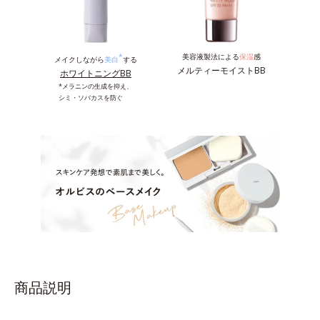
*
美容液製法による
保湿
感
メイクしながら
美白
する
メルティーモイストBB
ホワイトニングBB
*メラニンの生成を抑え、
シミ・ソバカスを防ぐ
商品説明