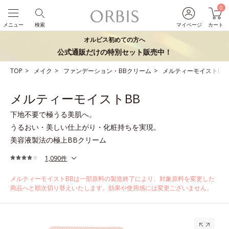
0
メニュー
検索
マイページ
カート
オルビス初めての方へ
公式通販だけの特別セット販売中！
TOP
メイク
ファンデーション・BBクリーム
メルティーモイストBB
メルティーモイストBB
下地不要で極うる美肌へ。
うるおい・美しい仕上がり・化粧持ちを実現。
美容液製法の極上BBクリーム
1,090件
メルティーモイストBBは一部原料の製造終了により、対象原料を変更した
商品へと順次切り替えいたします。効果や使用感には変更ございません。