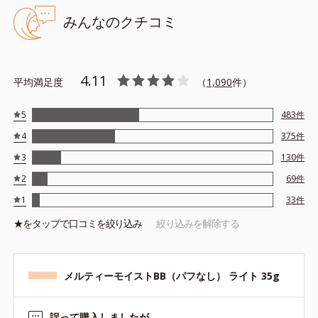
＋＋＋
みんなのクチコミ
※アレルギーテスト済＝全ての方にアレルギーが起こらないという
ことではありません。
4.11
平均満足度
（
1,090
件）
5
483
件
4
375
件
3
130
件
2
69
件
1
33
件
★を
タップ
で口コミを絞り込み
絞り込みを解除する
メルティーモイストBB（パフなし） ライト 35g
誤って購入しましたが…