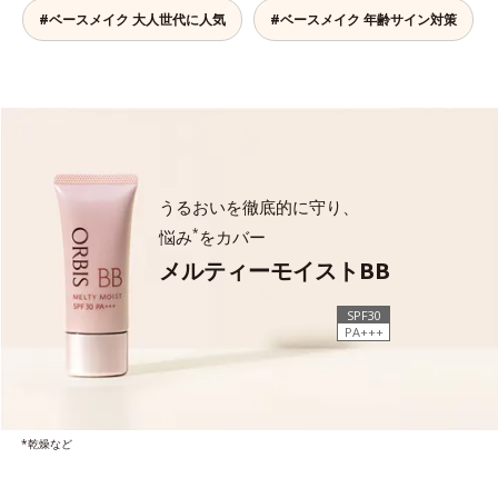
#ベースメイク 大人世代に人気
#ベースメイク 年齢サイン対策
うるおいを徹底的に守り、
*
悩み
をカバー
メルティーモイストBB
SPF30
PA+++
*乾燥など