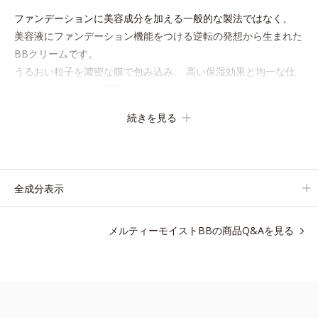
ファンデーションに美容成分を加える一般的な製法ではなく、
美容液にファンデーション機能をつける逆転の発想から生まれた
BBクリームです。
うるおい粒子を濃密な膜で包み込み、 高い保湿効果と均一な仕
上がり、化粧持ちを実現しました。
これ1本で、美容液・日焼け止め・化粧下地・ファンデーショ
続きを見る
ン・コンシーラー・パウダーの6役をこなすので、
スキンケアの後はBBクリームを塗るだけでベースメイクまで一
気に完成。
使うほどに肌を美しく整え、長時間キープします。
全成分表示
メルティーモイストBBの商品Q&Aを見る
●無香料 ●酸化しやすい油分不使用●紫外線吸収剤不使用●ソフトフォ
ーカスパウダー、毛穴隠しパウダー配合=仕上がり・カバー力向上粉
体●浸透型コラーゲン、加水分解ヒアルロン酸配合=保湿成分●バナ
バ葉エキス配合＝バリア機能を整える保湿成分●肌環境コントロール
パウダー配合＝肌表面の水分調節効果のある粉体●ＳＰＦ30・ＰＡ