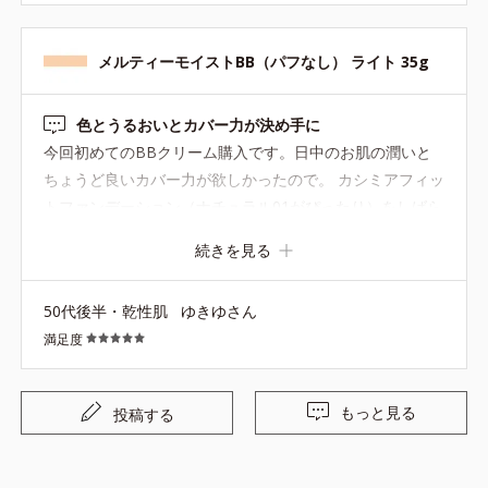
メルティーモイストBB（パフなし） ライト 35g
色とうるおいとカバー力が決め手に
今回初めてのBBクリーム購入です。日中のお肌の潤いと
ちょうど良いカバー力が欲しかったので。 カシミアフィッ
トファンデーション（ナチュラル01がぴったり）をしばら
く使用していて、「肌に合う色」にもこだわり選びまし
続きを見る
た。 BB３種のうち、こちらが一番今の私に合う色とうる
おい感でした❕️少量でもよく伸びて、仕上がりも綺麗だと思
50代後半・乾性肌
ゆきゆさん
います❣️ サンプル使用で、他のBBのそれぞれの良さもと
満足度
ってもよくわかりました
もっと見る
投稿する