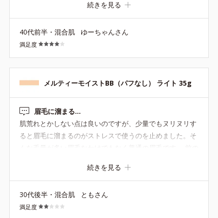
が、もう少しとろっとしているのが理想でした。 ■しっと
続きを見る
り感 どちらかと言うと塗ったあとにさらっとした軽い見た
目になりますね。 艶感が欲しい人には、ちょっと地味な仕
40代前半・混合肌
ゆーちゃんさん
上がりになります。 夏場はこのさらっとした感じが嬉しい
満足度
かも？ 自分は乾燥肌でもあるので、冬は乾燥が気になりそ
うです。 ■毛穴落ち 落ちやすい肌質ですが、ホワイニング
BBの方は一日中まるっきり毛穴落ちせずに過ごせまし
メルティーモイストBB（パフなし） ライト 35g
た。 こちらも、塗った感じは毛穴落ちしなさそうです！
落ちるものは塗って30分くらいでもうよれてきてしまうの
で…このさらっと感がいいのでしょうか。 もっと汗かく時
眉毛に溜まる…
期に使って様子をみたいです。 ■敏感肌への刺激 今のとこ
肌荒れとかしない点は良いのですが、少量でもヌリヌリす
ろなしです。 軽くて塗ってる感もないので、荒れたらどう
ると眉毛に溜まるのがストレスで使うのを止めました。そ
しよう〜みたいな不安もなく気になりません。 ホワイニン
んな毛量が多い眉毛なわけでもなく普通の眉毛です。 前の
グBBのほうも痒くなったりしなかったので、こちらも大
同製品はそうじゃなかったと思うし、他社製品で同じ塗り
続きを見る
丈夫かなと思っています。
方をしても溜まらないので、こちらの製品のテクスチャー
の問題なのかなんなのか…
30代後半・混合肌
ともさん
満足度