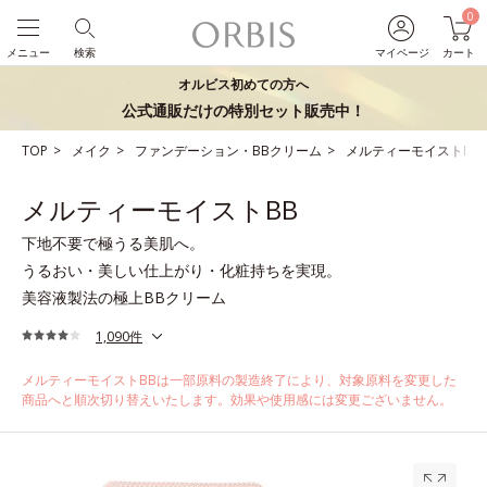
0
メニュー
検索
マイページ
カート
オルビス初めての方へ
公式通販だけの特別セット販売中！
TOP
メイク
ファンデーション・BBクリーム
メルティーモイストBB
メルティーモイストBB
下地不要で極うる美肌へ。
うるおい・美しい仕上がり・化粧持ちを実現。
美容液製法の極上BBクリーム
1,090件
メルティーモイストBBは一部原料の製造終了により、対象原料を変更した
商品へと順次切り替えいたします。効果や使用感には変更ございません。