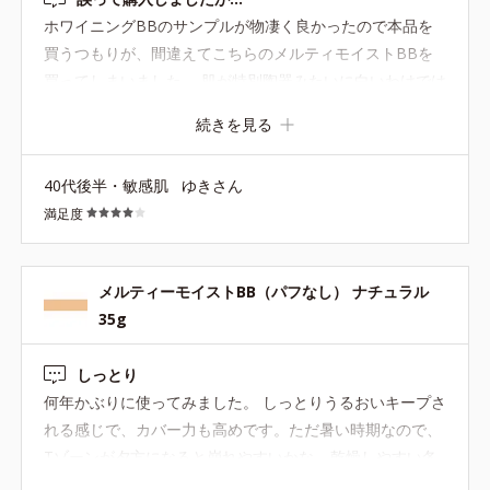
ホワイニングBBのサンプルが物凄く良かったので本品を
買うつもりが、間違えてこちらのメルティモイストBBを
買ってしまいました。 肌が特別陶器みたいに白いわけでは
ないですが、ブルベだからかなかなか合うファンデがな
続きを見る
く、BBなんてもってのほかだったのですが、ホワイニン
グBBのライトの明るさなら暗くならないし黄みも少なく
40代後半・敏感肌
ゆきさん
ぜひ使ってみたかったのです。 ■色・カバー力 こちらのラ
満足度
イトは、他のメーカーのBBよりは明るいですが、やはり
黄みがかっているベージュ（一般的な肌の色で更にイエベ
の人には明るいほうなのかも。）の感じで、自分的にはや
メルティーモイストBB（パフなし） ナチュラル
や濃い目。首の色と違うので顔がくすんで見えます。 しか
35g
し、ありがたいことにBB特有の「塗ってます！隠してま
す！」感は全然なく、お粉をはたくだけでスッピンメイク
しっとり
みたいにキレイになりますね。 （とは言えアラフォーのク
何年かぶりに使ってみました。 しっとりうるおいキープさ
マは隠れませんので、アイゾーンチューナーで光を飛ばし
れる感じで、カバー力も高めです。ただ暑い時期なので、
ます） ■伸び 良くもないですが、悪くもないです。 ほん
Tゾーンが夕方になると崩れやすいかな… 乾燥しやすい冬
の一粒量で全体に伸ばせるくらいの柔らかさはあります
場にまた使ってみたいと思います！！