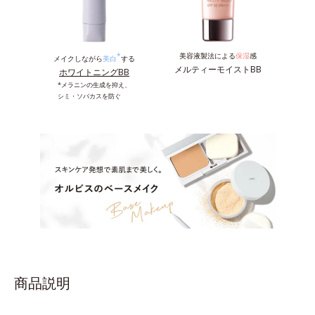
*
美容液製法による
保湿
感
メイクしながら
美白
する
メルティーモイストBB
ホワイトニングBB
*メラニンの生成を抑え、
シミ・ソバカスを防ぐ
商品説明