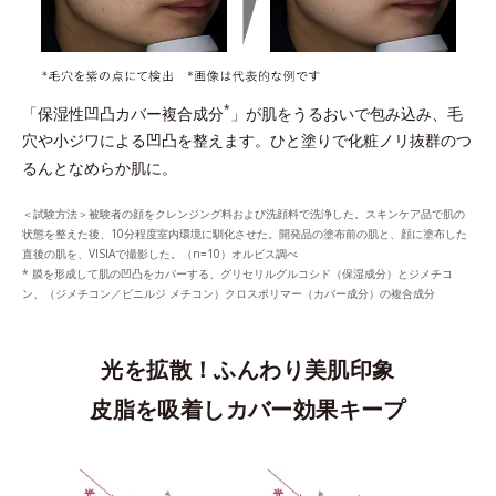
*
「保湿性凹凸カバー複合成分
」が肌をうるおいで包み込み、毛
穴や小ジワによる凹凸を整えます。ひと塗りで化粧ノリ抜群のつ
るんとなめらか肌に。
＜試験方法＞被験者の顔をクレンジング料および洗顔料で洗浄した。スキンケア品で肌の
状態を整えた後、10分程度室内環境に馴化させた。開発品の塗布前の肌と、顔に塗布した
直後の肌を、VISIAで撮影した。（n=10）オルビス調べ
* 膜を形成して肌の凹凸をカバーする、グリセリルグルコシド（保湿成分）とジメチコ
ン、（ジメチコン／ビニルジ メチコン）クロスポリマー（カバー成分）の複合成分
光を拡散！ふんわり美肌印象
皮脂を吸着しカバー効果キープ