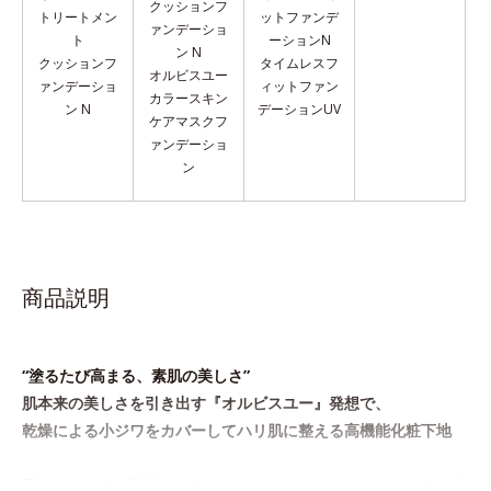
クッションフ
トリートメン
ットファンデ
ァンデーショ
ト
ーションN
ン N
クッションフ
タイムレスフ
オルビスユー
ァンデーショ
ィットファン
カラースキン
ン N
デーションUV
ケア
マスクフ
ァンデーショ
ン
商品説明
“塗るたび高まる、素肌の美しさ”
肌本来の美しさを引き出す『オルビスユー』発想で、
乾燥による小ジワをカバーしてハリ肌に整える高機能化粧下地
毛穴や小ジワの凹凸をつるんとなめらかに(*1)。スキンケア発想