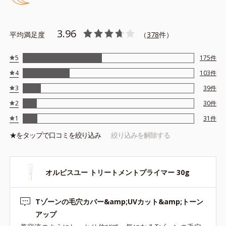
テカリの主成分を選択的に吸収し、うるおいはしっかり残すこと
でカバー力を保ちます。
3.96
平均満足度
（
378
件）
*1 メイク効果による
5
175
件
*2 角層の範囲内
4
103
件
*3 スキンプロテクト※複合成分配合＝肌を保護し、乾燥を防ぐ
複合成分 ※ ビルベリー葉エキス、タベブイアインペチギノサ
3
39
件
樹皮エキス
2
30
件
*4 グリセリルグルコシド（保湿成分）、（ジメチコン／ビニル
1
31
件
ジメチコン）クロスポリマー、ジメチコン（カバー成分）
★を
タップ
で口コミを絞り込み
絞り込みを解除する
*5 アクリレーツコポリマー
オルビスユー トリートメントプライマー 30g
●無香料 ●酸化しやすい油分不使用 ●紫外線吸収剤不使用 ●パラベ
Tゾーンの毛穴カバー&amp;UVカット&amp;トーン
ンフリー
●SPF50・PA+++
アップ
●セイヨウナシ果汁エキス*1＝保湿成分 ●カンゾウ葉エキス＝保湿