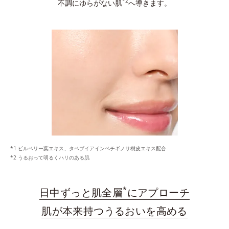
*2
不調にゆらがない肌
へ導きます。
ビルベリー葉エキス、タベブイアインペチギノサ樹皮エキス配合
うるおって明るくハリのある肌
*
日中ずっと肌全層
にアプローチ
肌が本来持つうるおいを高める