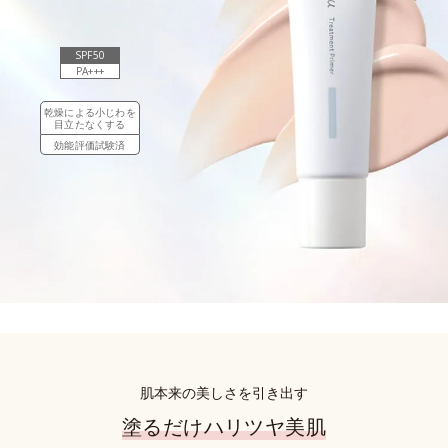
SPF50
PA+++
乾燥による小じわを
目立たなくする
効能評価試験済
肌本来の美しさを引き出す
塗るだけハリツヤ美肌