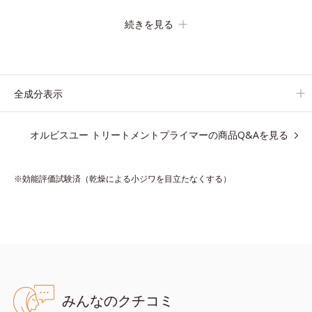
の化粧下地です。
続きを見る
保湿成分が肌全層(*2)に働きかけて、肌のうるおいをグンとアッ
プ＆リッチなクリームのようにぴたっと密着。乾燥による小ジワ
を目立たなく(*1)し、つるんとしたハリ肌に仕上げます。
むやみに隠すのではなくふわりと光を拡散させ、メイク×スキン
全成分表示
ケアのW効果で軽やかな美肌を印象づけます。
紫外線吸収剤フリーなのに高SPF値、さらにスキンプロテクト複
オルビスユー トリートメントプライマーの商品Q&Aを見る
合成分(*3)が、ブルーライト、紫外線、大気中の微粒子汚れなど
の外的ダメージから肌表面をガードします。
※効能評価試験済（乾燥による小ジワを目立たなくする）
【カバー効果】
保湿性凹凸カバー複合成分(*4)
肌悩みが気になる時でも、ただ隠すだけでなく、乾きやすい肌に
うるおいを届けながら、光拡散効果で乾燥小ジワや毛穴もカバー
します。
【ラスティング効果】
みんなのクチコミ
皮脂選択テカリ防止成分(*5)