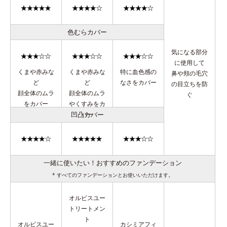
色むらカバー
気になる部分
に使用して
くまや赤みな
くまや赤みな
特に血色感の
鼻や頬の毛穴
ど
ど
なさをカバー
の目立ちを防
顔全体のムラ
顔全体のムラ
ぐ
をカバー
やくすみをカ
凹凸カバー
バー
一緒に使いたい！おすすめのファンデーション
* すべてのファンデーションとお使いいただけます。
オルビスユー
トリートメン
ト
オルビスユー
カシミアフィ