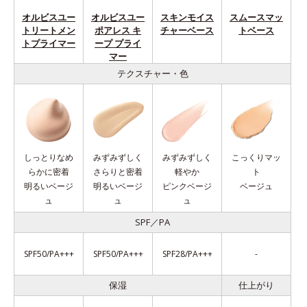
オルビスユー
オルビスユー
スキンモイス
スムースマッ
トリートメン
ポアレス キ
チャーベース
トベース
トプライマー
ープ プライ
マー
テクスチャー・色
しっとりなめ
みずみずしく
みずみずしく
こっくりマッ
らかに密着
さらりと密着
軽やか
ト
明るいベージ
明るいベージ
ピンクベージ
ベージュ
ュ
ュ
ュ
SPF／PA
SPF50/PA+++
SPF50/PA+++
SPF28/PA+++
-
保湿
仕上がり