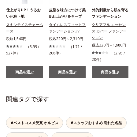
仕上がりUP！うるお
皮脂を味方につけて美
外的刺激から肌を守る
い化粧下地
肌仕上がりをキープ
ファンデーション
スキンモイスチャーベ
タイムレスフィットフ
クリアフル エッセン
ース
ァンデーションUV
ス カバー ファンデー
ション
税込1,540円
税込220円～2,310円
税込220円～1,980円
（3.99 /
（1.71 /
527件）
208件）
（2.95 /
1
20件）
商品を選ぶ
商品を選ぶ
商品を選ぶ
関連タグで探す
#ベストコスメ受賞 オルビス
#スタッフおすすめ 隠れた名品