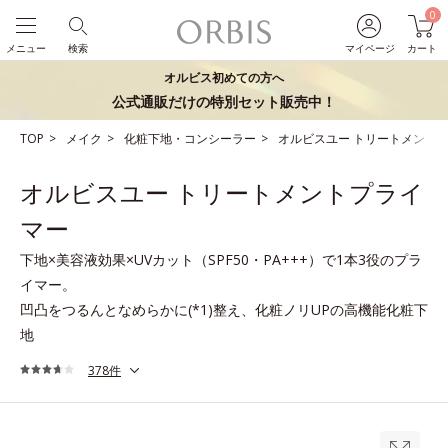
0
メニュー
検索
マイページ
カート
オルビス初めての方へ
公式通販だけの特別セット販売中！
TOP
メイク
化粧下地・コンシーラー
オルビスユー トリートメント
オルビスユー トリートメントプライ
マー
下地×美容液効果×UVカット（SPF50・PA+++）で1本3役のプラ
イマー。
凹凸をつるんとなめらかに(*1)整え、化粧ノリUPの高機能化粧下
地
378件