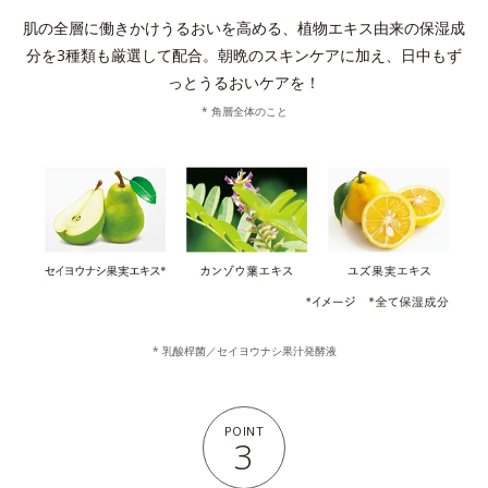
肌の全層に働きかけうるおいを高める、植物エキス由来の保湿成
分を3種類も厳選して配合。
朝晩のスキンケアに加え、日中もず
っとうるおいケアを！
* 角層全体のこと
* 乳酸桿菌／セイヨウナシ果汁発酵液
POINT
3