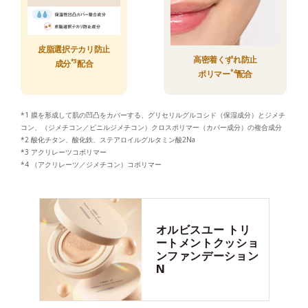
皮脂選択テカリ防止
高密着くずれ防止
*3
成分
配合
*4
ポリマー
配合
*1 膜を形成して肌の凹凸をカバーする、グリセリルグルコシド（保湿成分）とジメチ
コン、（ジメチコン／ビニルジメチコン）クロスポリマー（カバー成分）の複合成分
*2 酸化チタン、酸化鉄、ステアロイルグルタミン酸2Na
*3 アクリレーツコポリマー
*4 （アクリレーツ／ジメチコン）コポリマー
オルビスユー
トリ
ートメントクッショ
ンファンデーション
N