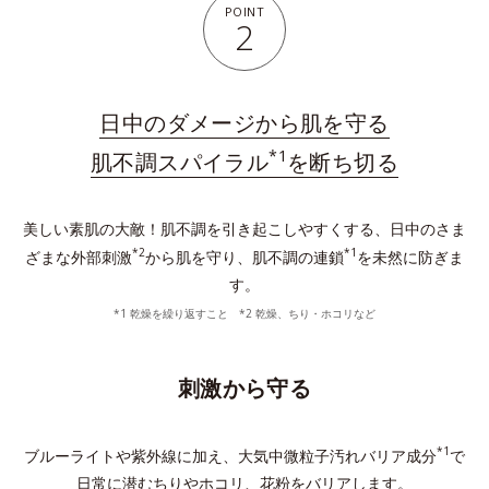
POINT
2
日中のダメージから肌を守る
*1
肌不調スパイラル
を断ち切る
美しい素肌の大敵！肌不調を引き起こしやすくする、日中のさま
*2
*1
ざまな外部刺激
から肌を守り、肌不調の連鎖
を未然に防ぎま
す。
*1 乾燥を繰り返すこと *2 乾燥、ちり・ホコリなど
刺激から守る
*1
ブルーライトや紫外線に加え、大気中微粒子汚れバリア成分
で
日常に潜むちりやホコリ、花粉をバリアします。