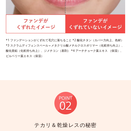
*1 ファンデーションがくずれて毛穴に落ちること *2 酸化チタン（カバー力向上、色材）
*3 スクラムディフェンスベール＝メタクリル酸メチルクロスポリマー（化粧持ち向上）、
酸化亜鉛（化粧持ち向上）、ジメチコン（基剤） *4 アーチチョーク葉エキス （保湿）、
ビルベリー葉エキス（保湿）
テカリ＆乾燥レスの秘密