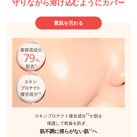
守りながら溶け込むようにカバー
素肌を労わる
*2
スキンプロテクト複合成分
が肌を
保護して乾燥を防ぎ、
肌不調に揺らがない肌
へ
*3