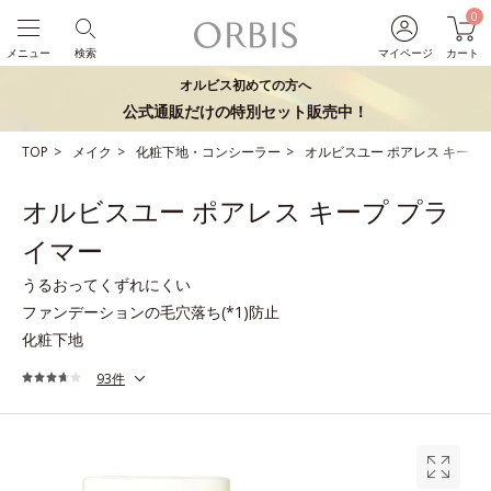
0
メニュー
検索
マイページ
カート
オルビス初めての方へ
公式通販だけの特別セット販売中！
TOP
メイク
化粧下地・コンシーラー
オルビスユー ポアレス キープ
オルビスユー ポアレス キープ プラ
イマー
うるおってくずれにくい
ファンデーションの毛穴落ち(*1)防止
化粧下地
93件