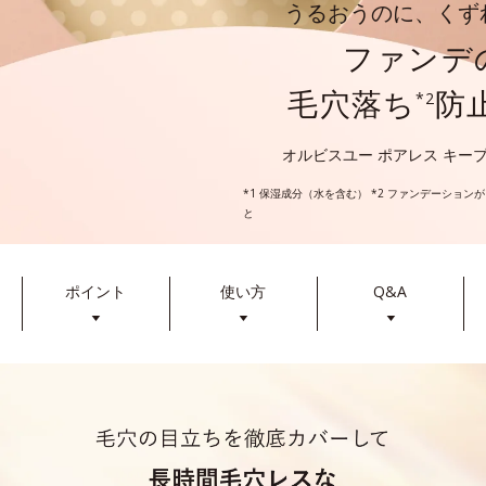
うるおうのに、くず
ファンデ
毛穴落ち
防
*2
オルビスユー ポアレス キー
*1 保湿成分（水を含む） *2 ファンデーショ
と
ポイント
使い方
Q&A
▼
▼
▼