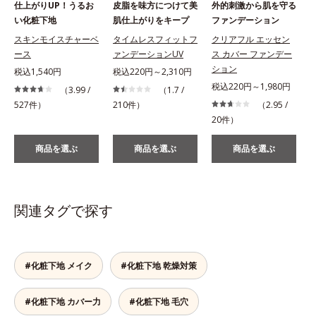
仕上がりUP！うるお
皮脂を味方につけて美
外的刺激から肌を守る
い化粧下地
肌仕上がりをキープ
ファンデーション
スキンモイスチャーベ
タイムレスフィットフ
クリアフル エッセン
ース
ァンデーションUV
ス カバー ファンデー
ション
税込1,540円
税込220円～2,310円
税込220円～1,980円
（3.99 /
（1.7 /
527件）
210件）
（2.95 /
1
20件）
商品を選ぶ
商品を選ぶ
商品を選ぶ
関連タグで探す
#化粧下地 メイク
#化粧下地 乾燥対策
#化粧下地 カバー力
#化粧下地 毛穴