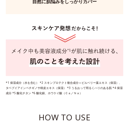
自然に肌悩みをしっかりカバー
*1 保湿成分（水を含む） *2 スキンプロテクト複合成分＝ビルベリー葉エキス（保湿）、
タベブイアインペチギノサ樹皮エキス（保湿） *3 うるおって明るくハリのある肌 *4 保湿
成分 *5 酸化チタン *6 酸化銀、ホウケイ酸（Ｃａ／Ｎａ）
HOW TO USE