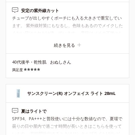
※容器をよく振ってからご使用ください。
安定の紫外線カット
チューブが出しやすくポーチにも入る大きさで重宝してい
●無油分、無香料 ●バリアベールプロテクター*1配合＝耐水効果のあ
ます。 紫外線対策にもなるし、色味もあるのでメイクした
る紫外線〔UV-A・B〕散乱剤
くない日はこれだけ塗っています。 普段はメイク下地とし
●近赤外線カット成分*2配合 ●大気汚染物質*3バリア成分*4配合＝
て使用しています。 伸びも良いのでおでこ、頬上、顎に少
ちり・ほこり等の空気中の物質から肌を保護する成分 ●ローズマリ
続きを見る
しつける程度です。
ーエキス配合＝保湿成分 ●なじませライティングパウダー*5配合
＝肌なじみ向上粉体 ●ハイブリッドエアリーパウダー*6配合＝仕
上がり・化粧持ち向上粉体
40代後半・乾性肌
おぬしさん
*1 酸化チタン、水酸化Ａｌ、ポリアクリル酸Ｎａ、含水シリカ、
満足度
水、ＢＧ *2 酸化チタン、酸化亜鉛、水酸化Ａｌ*3 ちり・ほこり
等の空気中の物質 *4 ホウケイ酸（Ｃａ／Ｎａ）、酸化銀、水
*5 酸化チタン、トリメトキシシリルジメチコン、マイカ、酸化ス
ズ *6 シリル化シリカ
サンスクリーン(R) オンフェイス ライト 28mL
夏はライトで
SPF34、PA+++と普段使いには十分な数値なので、夏場で
曇りの日や屋内で過ごす時間が長いときはこちらを使って
います。 長時間外出するときはリンクルブライトUVなど