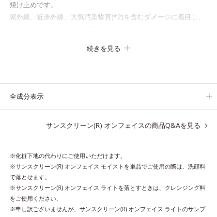
焼け止めです。
紫外線、近赤外線、大気汚染物質(*2)を含むダメージに着目し、
それらから肌を守る成分を配合しました。
誰の肌にもなじむ絶妙な色設計で、白浮きなしの明るい自然なつ
続きを見る
や肌に。さらに超軽量粉体を採用しているので、とっても軽い付
けごこち。
単品でも、化粧下地としてもご使用いただけます。
ベタつくことなくうるおい感覚が続く「クリームタイプ」と、み
全成分表示
ずみずしい感触で肌に密着してくずれにくい「ローションタイ
プ」の2タイプから、お肌の状態に合わせてお選びいただけま
サンスクリーン(R) オンフェイスの商品Q&Aを見る
す。
*1 紫外線や空気中のほこりなどのダメージ
※化粧下地の代わりにご使用いただけます。
*2 空気中のちり・ほこり
※サンスクリーン(R) オンフェイス モイストを単品でご使用の際は、洗顔料
で落とせます。
アレルギーテスト済＝全ての方にアレルギーが起こらないということで
※サンスクリーン(R) オンフェイス ライトを落とすときは、クレンジング料
はありません。
をご使用ください。
ノンコメドジェニックテスト済＝すべての人にコメド（ニキビのもと）
※申し訳ございませんが、サンスクリーン(R) オンフェイス ライトのサンプ