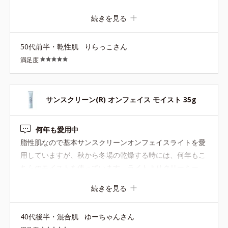
別のアイテムと使い分けています。 ライトというだけあっ
続きを見る
てさっぱり軽い着け心地ですが、ほどよい保湿感もあり、
エアコンの効いた室内にいてもつっぱり感や乾燥する感じ
50代前半・乾性肌
りらっこさん
はありません。 湿度の多い今の季節にはちょうど良い着け
満足度
心地です。 ベージュの色もついていて、白浮きせず自然と
肌のアラも整えることができますし、こちらとサンスクリ
ーンパウダーなどを重ねると外出にも十分対応できます。
滝汗をかいても崩れにくいですし、お値段も1000円ちょっ
サンスクリーン(R) オンフェイス モイスト 35g
とと、お手軽なところも本当に有難いですね。 これからも
使い続けたいと思います!
何年も愛用中
脂性肌なので基本サンスクリーンオンフェイスライトを愛
用していますが、秋から冬場の乾燥する時には、何年もこ
ちらのモイストを使っています。ライトよりクリーミー
で、しっとり感強めです。紫外線吸収剤フリーなのも◎ 乾
続きを見る
燥肌の方は1年中こちらでも良いかもしれません。
40代後半・混合肌
ゆーちゃんさん