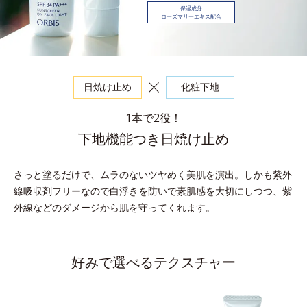
保湿成分
ローズマリーエキス配合
日焼け止め
化粧下地
1本で2役！
下地機能つき日焼け止め
さっと塗るだけで、ムラのないツヤめく美肌を演出。
しかも紫外
線吸収剤フリーなので白浮きを防いで素肌感を大切にしつつ、紫
外線などのダメージから肌を守ってくれます。
好みで選べるテクスチャー