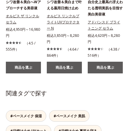
シワ改善＆美白へWア
シワ改善＆美白まで叶
自分史上最高の冴えわ
プローチする美容液
える薬用日焼け止め
たる透明美肌を目指す
美白美容液
め
オルビス ザ リンクル
オルビス リンクルブ
セラム
ライトUVプロテクタ
アドバンスド ブライ
ー N
トニング セラム
税込4,950円～16,980
円
税込3,850円～8,280
税込4,620円～8,280
円
円
（4.5 /
555件）
（4.64 /
（4.38 /
864件）
516件）
商品を選ぶ
商品を選ぶ
商品を選ぶ
関連タグで探す
#ベースメイク 保湿
#ベースメイク 美肌
#日焼け止め UVカット
#日焼け止め 夏肌を守る