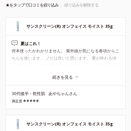
上がり・化粧持ち向上粉体
★を
タップ
で口コミを絞り込み
絞り込みを解除する
*1 酸化チタン、水酸化Ａｌ、ポリアクリル酸Ｎａ、含水シリカ、
水、ＢＧ *2 酸化チタン、酸化亜鉛、水酸化Ａｌ*3 ちり・ほこり
等の空気中の物質 *4 ホウケイ酸（Ｃａ／Ｎａ）、酸化銀、水
*5 酸化チタン、トリメトキシシリルジメチコン、マイカ、酸化ス
サンスクリーン(R) オンフェイス モイスト 35g
ズ *6 シリル化シリカ
夏はこれ！
何本使ったかわかりません。 紫外線が気になる春頃からこ
サンスクリーン(R) オンフェイス ライト 28mL（ロ
ちらを使います。 ノビは良いと思います。 夏が終わる頃
ーションタイプ）
に1本、わたしは使い切るくらいです。 シミ、クスミなど
はそこそこ隠れます。
テカリ、ベタつきが気になる方も安心。みずみずしい感触で、さ
続きを見る
らりとした軽い仕上がり。肌に密着してピタッとフィット、くず
れにくい。
30代後半・乾性肌
あやちゃんさん
満足度
※手のひらに適量（1円硬貨大程度）を取り、顔全体に少量ずつ
ムラなくのばしてください。
※単品使用でも、落とすときはクレンジング料をお使いくださ
サンスクリーン(R) オンフェイス モイスト 35g
い。