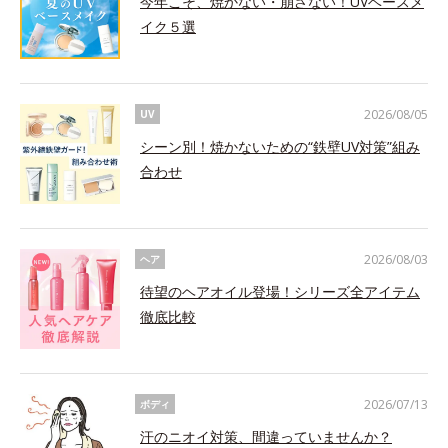
今年こそ、焼かない・崩さない！UVベースメ
イク５選
2026/08/05
UV
シーン別！焼かないための“鉄壁UV対策”組み
合わせ
2026/08/03
ヘア
待望のヘアオイル登場！シリーズ全アイテム
徹底比較
2026/07/13
ボディ
汗のニオイ対策、間違っていませんか？