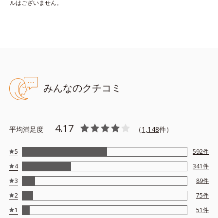
ができないというわけではありません。
ルはございません。
サンスクリーン(R) オンフェイス モイスト 35g（ク
リームタイプ）
乾燥が気になる方に。肌がしっとりうるおうなめらかな使用感。
ベタつかず、ふんわり美肌に整えます。
みんなのクチコミ
※手のひらに適量（小豆1〜2粒程度）を取り、顔全体に少量ずつ
ムラなくのばしてください。
4.17
※単品でご使用の際は、洗顔料で落とせます。
平均満足度
（
1,148
件）
5
592
件
●無油分、無香料 ●バリアベールプロテクター*1配合＝耐水効果のあ
4
341
件
る紫外線〔UV-A・B〕散乱剤
●近赤外線カット成分*2配合 ●大気汚染物質*3バリア成分*4配合＝
3
89
件
ちり・ほこり等の空気中の物質から肌を保護する成分 ●ローズマリ
2
75
件
ーエキス配合＝保湿成分 ●なじませライティングパウダー*5配合
＝肌なじみ向上粉体 ●ハイブリッドエアリーパウダー*6配合＝仕
1
51
件