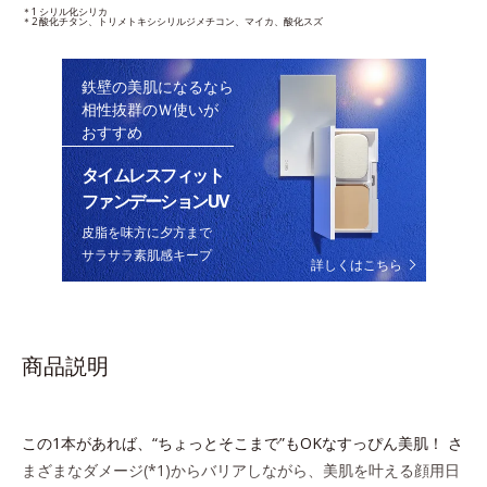
＊1 シリル化シリカ
＊2 酸化チタン、トリメトキシシリルジメチコン、マイカ、酸化スズ
鉄壁の美肌になるなら
相性抜群のＷ使いが
おすすめ
タイムレスフィット
ファンデーションUV
皮脂を味方に夕方まで
サラサラ素肌感キープ
詳しくはこちら
商品説明
この1本があれば、“ちょっとそこまで”もOKなすっぴん美肌！ さ
まざまなダメージ(*1)からバリアしながら、美肌を叶える顔用日