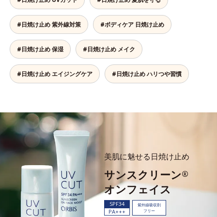
#日焼け止め 紫外線対策
#ボディケア 日焼け止め
#日焼け止め 保湿
#日焼け止め メイク
#日焼け止め エイジングケア
#日焼け止め ハリつや習慣
美肌に魅せる日焼け止め
サンスクリーン
®
オンフェイス
SPF34
紫外線吸収剤
PA+++
フリー