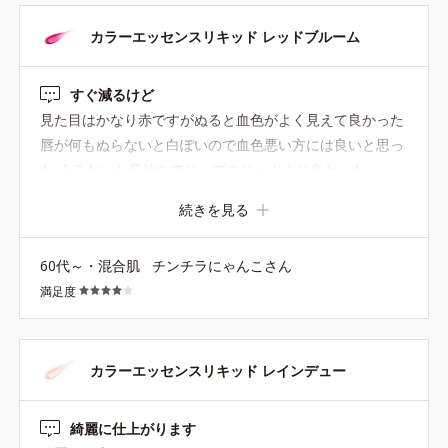
服に合わせてメイクアップもコーディネートするのが大好
きなのですが、秋冬はこれで決まり！なアイテムになりま
カラーエッセンスリキッド レッドブルーム
した。
すぐ減るけど
見た目はかなり赤ですがぬると血色がよく見えて良かった
唇が何もぬらないと白ぽいので血色悪い方には良いと思っ
た うるおいも長持ちでリップクリームより良かった。
続きを見る
60代～・混合肌
チンチラにゃんこさん
満足度
カラーエッセンスリキッド レインデュー
綺麗に仕上がります