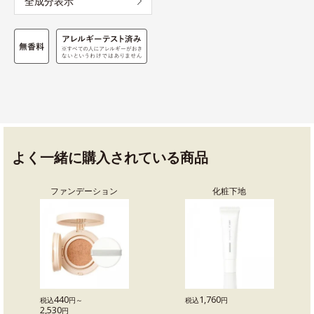
全成分表示
よく一緒に購入されている商品
ファンデーション
化粧下地
440
1,760
税込
円～
税込
円
2,530
円