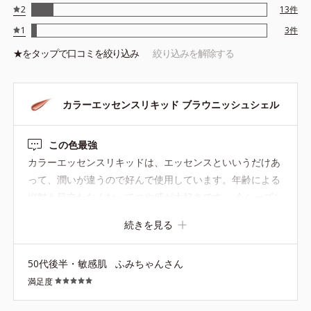
2
13
件
1
3
件
★を
タップ
で口コミを絞り込み
絞り込みを解除する
カラーエッセンスリキッド ブラウニッシュシェル
この色最強
カラーエッセンスリキッドは、エッセンスといいうだけあ
って、潤いが違うので好んで使用しています。年齢による
縦皺も目立たなくなってつや感が大好きです。 今シーズン
ブラウンの合皮ジャケットを新調して、コーディネートメ
続きを見る
イクアップとしてこちらのカラーを購入してみました。 今
まで暗い印象があったので、ブラン系は避けていたのです
50代後半・敏感肌
ふみちゃんさん
が、これは良い意味で騙されました。なんて素敵なブラウ
満足度
ン。大人っぽくもあり、華やかさも感じられる艶ブラウ
ン。なんで今まで買わなかったんだろうと後悔しました。