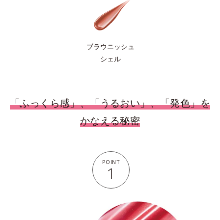
ブラウニッシュ
シェル
「ふっくら感」、「うるおい」、「発色」を
かなえる秘密
POINT
1