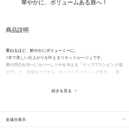
華やかに、ボリュームある唇へ！
商品説明
重ねるほど、鮮やかにボリューミーに。
1本で美しい仕上がりを叶えるリキッドルージュです。
唇の凹凸を均一にカバーしツヤを与える「リッププランピング成
分(*)」と、乾燥をケアする「モイストラスティング処方」、唇
への密着感を高め色持ちを叶える「カラーウェアリング処方」
で、うるおいのあるふっくらとした唇とつけたての鮮やかな発色
続きを見る
を両立します。
マスクオフの瞬間も、ハッと目を惹く唇に。
* シリカ、水添ポリイソブテン、ヒアルロン酸Na、パルミチン
全成分表示
酸エチルヘキシル、ジメチルシリル化シリカ、BG、ペンチレン