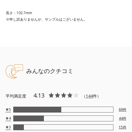
グリコール
長さ：102.7mm
※申し訳ありませんが、サンプルはございません。
●無香料 ●酸化しやすい油分不使用 ●キサンテン系色素不使用 ●
特殊コーティング処理色素*1使用
●リッププランピング成分*2=唇にツヤを与え凹凸を均一にカバーし
ボリューム感を与える成分
●モイストラスティング処方=保湿成分がごわつきのない柔らかな唇
に整え、潤いの膜で唇を覆う処方
●カラーウェアリング処方=唇への密着感を高め、色持ちを良くする
みんなのクチコミ
処方
●特殊コーティング処理パール*3使用
4.13
*1トリエトキシカプリリルシラン、ラウロイルリシン
平均満足度
（
144
件）
*2シリカ、水添ポリイソブテン、ヒアルロン酸Na、パルミチン酸エ
チルヘキシル、ジメチルシリル化シリカ、BG、ペンチレングリコー
5
69
件
ル
4
44
件
*3ジメチコン
※アレルギーテスト済＝全ての方にアレルギーが起こらないという
3
15
件
ことではありません。