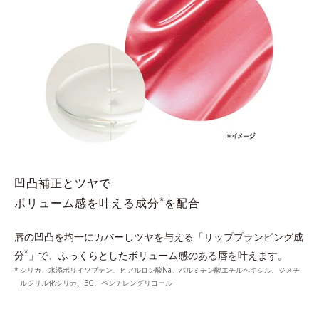
凹凸補正とツヤで
*
ボリューム感を叶える成分
を配合
唇の凹凸を均一にカバーしツヤを与える「リッププランピング成
*
分
」で、ふっくらとしたボリューム感のある唇を叶えます。
シリカ、水添ポリイソブテン、ヒアルロン酸Na、パルミチン酸エチルヘキシル、ジメチ
ルシリル化シリカ、BG、ペンチレングリコール