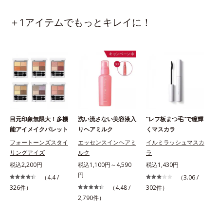
＋1アイテムでもっとキレイに！
目元印象無限大！多機
洗い流さない美容液入
“レフ板まつ毛”で瞳輝
能アイメイクパレット
りヘアミルク
くマスカラ
フォートーンズスタイ
エッセンスインヘアミ
イルミラッシュマスカ
リングアイズ
ルク
ラ
税込2,200円
税込1,100円～4,590
税込1,430円
円
（4.4 /
（3.06 /
326件）
（4.48 /
302件）
2,790件）