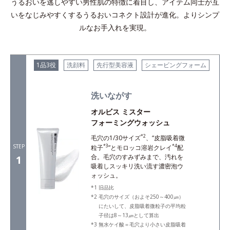
うるおいを逃しやすい男性肌の特徴に着目し、アイテム同士が互
いをなじみやすくするうるおいコネクト設計が進化。よりシンプ
ルなお手入れを実現。
1品3役
洗顔料
先行型美容液
シェービングフォーム
洗いながす
オルビス ミスター
フォーミングウォッシュ
*2
毛穴の1/30サイズ
、“皮脂吸着微
STEP
*3
*4
粒子
”とモロッコ溶岩クレイ
配
合。毛穴のすみずみまで、汚れを
1
吸着しスッキリ洗い流す濃密泡ウ
ォッシュ。
旧品比
毛穴のサイズ（およそ250～400㎛）
にたいして、皮脂吸着微粒子の平均粒
子径は8～13㎛として算出
無水ケイ酸＝毛穴より小さい皮脂吸着