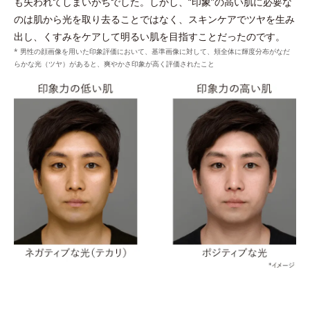
も失われてしまいがちでした。しかし、“印象”の高い肌に必要な
*3 角層まで
のは肌から光を取り去ることではなく、スキンケアでツヤを生み
出し、くすみをケアして明るい肌を目指すことだったのです。
* 男性の顔画像を用いた印象評価において、基準画像に対して、頬全体に輝度分布がなだ
らかな光（ツヤ）があると、爽やかさ印象が高く評価されたこと
整える
プラスに帯電したローションの膜に、クリームに配合
ウォッシュのうるおいキャッチ膜がローションのうる
されたマイナスに帯電したダブルプロテクトパウダー
*2
おいをキャッチし浸透
。
*
が引き寄せ合ってなじむ。
*1 シクロヘキサンジカルポン酸ビスエトキシジグリコール
*タルク、ステアロイルグルタミン酸2Na、水酸化AI＝皮脂を吸着しうるお
*2 角層まで
いを保つ成分
*
うるおいキャッチ膜
を形成し、ローションのうるお
いキャッチ体勢を整える。
保つ
維持する
*うるおいキャッチ成分（塩化ジメチルジアリルアンモニウム・アクリルア
ミド共重合体液）を配合した、洗浄後に水溶性成分となじみやすい保湿膜