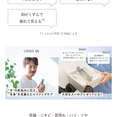
顔がくすんで
*2
疲れて見える
*1 ニキビの予防 *2 乾燥による
乾燥・ニキビ・肌荒れ・ハリ・ツヤ