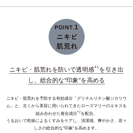
ダブルプロテクトパウダーが肌上に均一に整列。長時
間うるおいを保持し、余分な皮脂を吸着し、テカリを
予防。
*
プラスに帯電したイオニックコラーゲン
配合の保湿
膜を形成。与えたうるおいをしっかりキープ！
*1
ニキビ・肌荒れを防いで透明感
を引き出
*水溶性コラーゲン液（魚起源）＝保湿成分
し、総合的な“印象”を高める
ニキビ・肌荒れを予防する有効成分「グリチルリチン酸ジカリウ
ム」と、古くから美容に用いられてきたローズマリーのエキスを
*2
組み合わせた複合成分
を配合。
うるおいで乾燥によるくすみをケアし、清潔感、爽やかさ、若々
しさの総合的な“印象”を高めます。