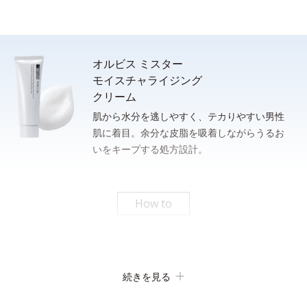
オルビス ミスター
モイスチャライジング
クリーム
肌から水分を逃しやすく、テカりやすい男性
肌に着目。余分な皮脂を吸着しながらうるお
洗顔後、清潔な手のひらに適量（ポンプ２プッシュまたは、100
いをキープする処方設計。
さっと泡立てられるもっちり濃密泡。忙しい朝のスキンケア時間
円硬貨１枚程度）をとり、下から上へ、包み込むように肌にやさ
の短縮に。
しくなじませます。
* 従来品とミスターフォーミングウォッシュの１％水溶液をメスシリンダーにそれぞれ測
りとり、上下に強く3回振ったときの泡の嵩目盛りを測定する。N＝3, P<0.05, student t-
How to
test ＜ポーラ化成研究所調べ＞
パシャっとはじけるローション
続きを見る
吸着洗浄