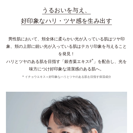
うるおいを与え、
好印象なハリ・ツヤ感を生み出す
男性肌において、頬全体に柔らかい光が入っている肌はツヤ印
象、頬の上部に鋭い光が入っている肌はテカリ印象を与えること
を発見！
*
ハリとツヤのある肌を目指す「銀杏葉エキスF
」を配合し、光を
味方につけ好印象な清潔感のある肌へ。
* イチョウエキス＝好印象なハリとツヤのある肌を目指す保湿成分