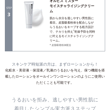
オルビス ミスター
モイスチャライジングクリー
STEP
ム
3
肌から水分を逃しやすい男性肌に
着目。皮脂吸着粉体を配合しなが
らうるおいをキープする処方設計
*
で、テカリを抑え
乾燥予防を同時
に叶えるモイスチャライジングク
リーム。
皮脂吸着粉体配合
スキンケア時短派の方は、まずローションから！
化粧水・美容液・保湿液／乳液のうるおいを与え、保つ機能を搭
載したローションをオールインワンローションのようにご使用い
ただくことも可能です。
うるおいを拒み、逃しやすい男性肌に
着目したシンプル実力派３ステップ