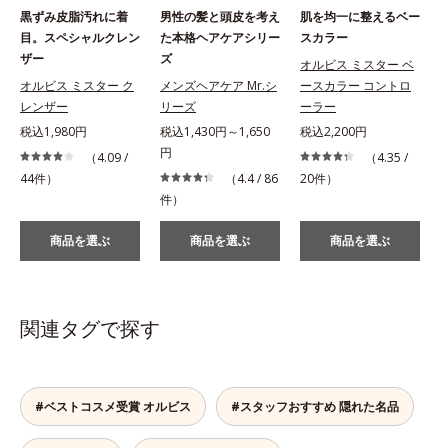
黒ずみ皮脂汚れに着
男性の髪と頭皮を考え
肌を均一に整えるベー
目。スペシャルクレン
た本格ヘアケアシリー
スカラー
ザー
ズ
オルビス ミスター ベ
オルビス ミスター ク
メンズヘアケア Mr.シ
ースカラー コントロ
レンザー
リーズ
ーラー
税込1,980円
税込1,430円～1,650
税込2,200円
円
（4.09 /
（4.35 /
44件）
（4.4 / 86
20件）
件）
商品を選ぶ
商品を選ぶ
商品を選ぶ
関連タグで探す
#ベストコスメ受賞 オルビス
#スタッフおすすめ 隠れた名品