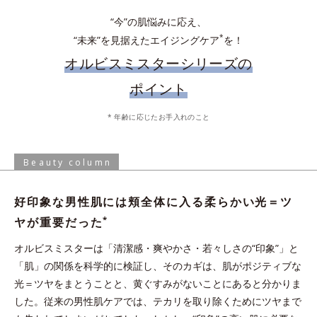
“今”の肌悩みに応え、
*
“未来”を見据えたエイジングケア
を！
オルビスミスターシリーズの
ポイント
化粧水で肌を整えた後、手のひらに適量とり、顔全体にやさしく
* 年齢に応じたお手入れのこと
なじませます。乾燥の気になる目元やシェービング後などは、適
手からこぼれないジェル状ローション。軽やかな使い心地ですべ
量を付け足してください。
すべなめらか肌に。
Beauty column
* 保湿成分、水を含む
好印象な男性肌には頬全体に入る柔らかい光＝ツ
炭の約1.2倍の皮脂吸着能力がある“皮脂吸着微粒
*
ヤが重要だった
イオンの力でなじむ
*3
子”を配合。化粧水の浸透
を阻む余分な皮脂や汚れ
オルビスミスターは「清潔感・爽やかさ・若々しさの“印象”」と
を吸着洗浄。
与える
「肌」の関係を科学的に検証し、そのカギは、肌がポジティブな
*1 皮脂吸着微粒子と炭を各2gとり、人工皮脂に滴下した際に吸油した量を
光＝ツヤをまとうことと、黄ぐすみがないことにあると分かりま
測定する。N＝3, P<0.05, student t-test ＜ポーラ化成研究所調べ＞
した。従来の男性肌ケアでは、テカリを取り除くためにツヤまで
*2 ケイ酸Ａｌ・Ｍｇ（洗浄成分）