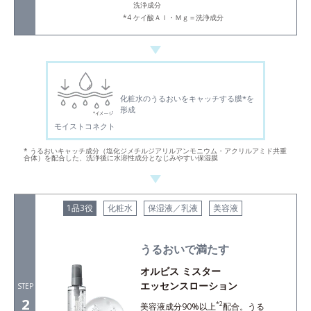
洗浄成分
ケイ酸Ａｌ・Ｍｇ＝洗浄成分
化粧水のうるおいをキャッチする膜*を
形成
モイストコネクト
* うるおいキャッチ成分（塩化ジメチルジアリルアンモニウム・アクリルアミド共重
合体）を配合した、洗浄後に水溶性成分となじみやすい保湿膜
1品3役
化粧水
保湿液／乳液
美容液
うるおいで満たす
オルビス ミスター
エッセンスローション
STEP
2
*2
美容液成分90%以上
配合。うる