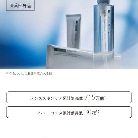
医薬部外品
* うるおいによる透明感のある肌
715
*1
万個
メンズスキンケア累計販売数
30
*2
冠
ベストコスメ累計獲得数