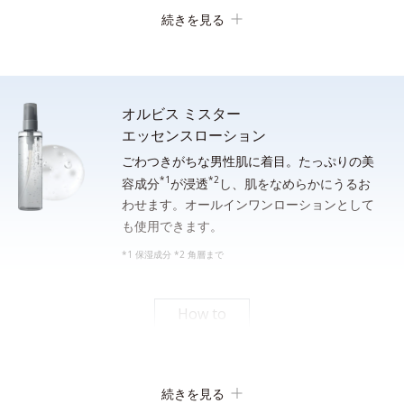
続きを見る
オルビス ミスター
エッセンスローション
ごわつきがちな男性肌に着目。たっぷりの美
*1
*2
顔全体をぬらします。手のひらに適量（約２cm）をとり、水ま
容成分
が浸透
し、肌をなめらかにうるお
わせます。オールインワンローションとして
たはぬるま湯でよく泡立ててから洗顔し、その後しっかり洗い流
も使用できます。
してください。
*1 保湿成分 *2 角層まで
*シェービングフォームとしてご使用になる場合は、洗面器等の器に適量をとり、水または
ぬるま湯を通常の５倍程度加えてよく薄めてから、泡立てネット等で充分に泡立てて使用
してください。
How to
素早い泡立ち
続きを見る