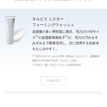
オルビス ミスター
フォーミングウォッシュ
皮脂量の多い男性肌に着目。毛穴の1/30サイ
*1
*2
ズ
の皮脂吸着微粒子
が、毛穴の汚れをす
みずみまで吸着洗浄し、次に使用する化粧水
をなじみやすく。
*1 毛穴のサイズ（およそ250～400㎛）にたいして、皮脂吸着
微粒子の平均粒子径は8～13㎛として算出
*2 無水ケイ酸＝毛穴より小さい皮脂吸着成分
How to