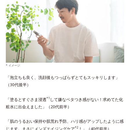
* イメージ
「泡立ちも良く、洗顔後もつっぱらずとてもスッキリします」
（30代後半）
*1
「塗るとすぐさま浸透
して嫌なベタつき感がない！求めてた化
粧水に出会えました」（20代前半）
「肌のうるおい保持や肌荒れ予防、ハリ感がアップしたように感
*2
じます。まさにメンズエイジングケア
！」（40代前半）