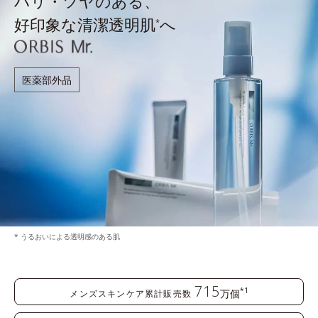
ハリ・ツヤのある、
好印象な清潔透明肌
へ
*
医薬部外品
* うるおいによる透明感のある肌
715
*1
万個
メンズスキンケア累計販売数