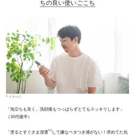
ちの良い使いごこち
* イメージ
「泡立ちも良く、洗顔後もつっぱらずとてもスッキリします」
（30代後半）
*1
「塗るとすぐさま浸透
して嫌なベタつき感がない！求めてた化