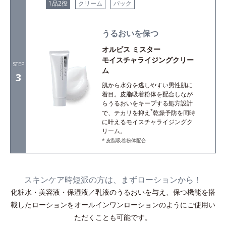
1品2役
クリーム
パック
うるおいを保つ
オルビス ミスター
モイスチャライジングクリー
STEP
ム
3
肌から水分を逃しやすい男性肌に
着目。皮脂吸着粉体を配合しなが
らうるおいをキープする処方設計
*
で、テカリを抑え
乾燥予防を同時
に叶えるモイスチャライジングク
リーム。
皮脂吸着粉体配合
スキンケア時短派の方は、まずローションから！
化粧水・美容液・保湿液／乳液のうるおいを与え、保つ機能を搭
載したローションをオールインワンローションのようにご使用い
ただくことも可能です。