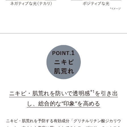
保つ
維持する
*うるおいキャッチ成分（塩化ジメチルジアリルアンモニウム・アクリルア
ミド共重合体液）を配合した、洗浄後に水溶性成分となじみやすい保湿膜
ダブルプロテクトパウダーが肌上に均一に整列。長時
間うるおいを保持し、余分な皮脂を吸着し、テカリを
予防。
*
プラスに帯電したイオニックコラーゲン
配合の保湿
膜を形成。与えたうるおいをしっかりキープ！
*1
ニキビ・肌荒れを防いで透明感
を引き出
*水溶性コラーゲン液（魚起源）＝保湿成分
し、総合的な“印象”を高める
ニキビ・肌荒れを予防する有効成分「グリチルリチン酸ジカリウ