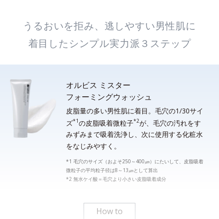
うるおいを拒み、逃しやすい男性肌に
着目したシンプル実力派３ステップ
オルビス ミスター
フォーミングウォッシュ
皮脂量の多い男性肌に着目。毛穴の1/30サイ
*1
*2
ズ
の皮脂吸着微粒子
が、毛穴の汚れをす
みずみまで吸着洗浄し、次に使用する化粧水
をなじみやすく。
*1 毛穴のサイズ（およそ250～400㎛）にたいして、皮脂吸着
微粒子の平均粒子径は8～13㎛として算出
*2 無水ケイ酸＝毛穴より小さい皮脂吸着成分
How to