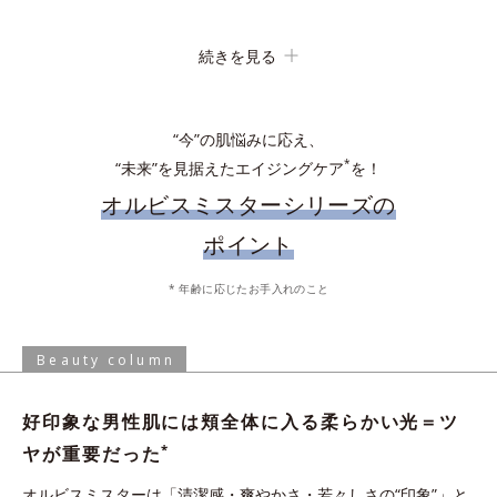
続きを見る
吸着洗浄
“今”の肌悩みに応え、
*
“未来”を見据えたエイジングケア
を！
オルビスミスターシリーズの
ポイント
化粧水で肌を整えた後、手のひらに適量とり、顔全体にやさしく
* 年齢に応じたお手入れのこと
なじませます。乾燥の気になる目元やシェービング後などは、適
手からこぼれないジェル状ローション。軽やかな使い心地ですべ
量を付け足してください。
すべなめらか肌に。
Beauty column
* 保湿成分、水を含む
好印象な男性肌には頬全体に入る柔らかい光＝ツ
炭の約1.2倍の皮脂吸着能力がある“皮脂吸着微粒
*
ヤが重要だった
イオンの力でなじむ
*3
子”を配合。化粧水の浸透
を阻む余分な皮脂や汚れ
オルビスミスターは「清潔感・爽やかさ・若々しさの“印象”」と