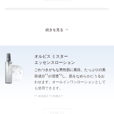
続きを見る
オルビス ミスター
エッセンスローション
ごわつきがちな男性肌に着目。たっぷりの美
*1
*2
顔全体をぬらします。手のひらに適量（約２cm）をとり、水ま
容成分
が浸透
し、肌をなめらかにうるお
わせます。オールインワンローションとして
たはぬるま湯でよく泡立ててから洗顔し、その後しっかり洗い流
も使用できます。
してください。
*1 保湿成分 *2 角層まで
*シェービングフォームとしてご使用になる場合は、洗面器等の器に適量をとり、水または
ぬるま湯を通常の５倍程度加えてよく薄めてから、泡立てネット等で充分に泡立てて使用
してください。
How to