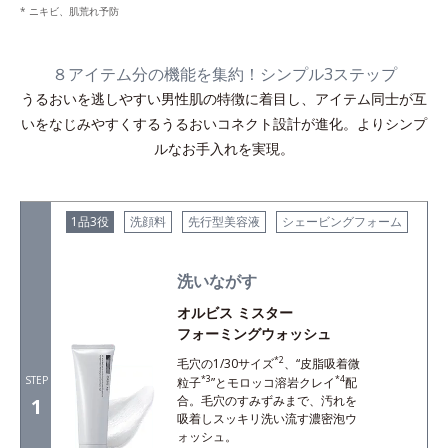
* ニキビ、肌荒れ予防
８アイテム分の機能を集約！シンプル3ステップ
うるおいを逃しやすい男性肌の特徴に着目し、アイテム同士が互
いをなじみやすくするうるおいコネクト設計が進化。よりシンプ
ルなお手入れを実現。
1品3役
洗顔料
先行型美容液
シェービングフォーム
洗いながす
オルビス ミスター
フォーミングウォッシュ
*2
毛穴の1/30サイズ
、“皮脂吸着微
STEP
*3
*4
粒子
”とモロッコ溶岩クレイ
配
合。毛穴のすみずみまで、汚れを
1
吸着しスッキリ洗い流す濃密泡ウ
ォッシュ。