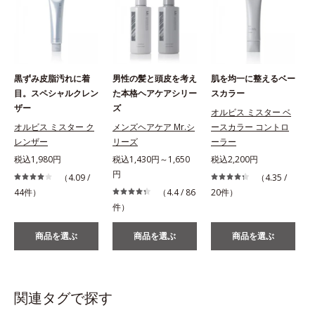
黒ずみ皮脂汚れに着
男性の髪と頭皮を考え
肌を均一に整えるベー
目。スペシャルクレン
た本格ヘアケアシリー
スカラー
ザー
ズ
オルビス ミスター ベ
オルビス ミスター ク
メンズヘアケア Mr.シ
ースカラー コントロ
レンザー
リーズ
ーラー
税込1,980円
税込1,430円～1,650
税込2,200円
円
（4.09 /
（4.35 /
44件）
（4.4 / 86
20件）
件）
商品を選ぶ
商品を選ぶ
商品を選ぶ
関連タグで探す