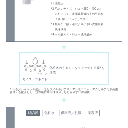
旧品比
毛穴のサイズ（およそ250～400㎛）
にたいして、皮脂吸着微粒子の平均粒
子径は8～13㎛として算出
無水ケイ酸＝毛穴より小さい皮脂吸着
洗浄成分
ケイ酸Ａｌ・Ｍｇ＝洗浄成分
化粧水のうるおいをキャッチする膜*を
形成
モイストコネクト
* うるおいキャッチ成分（塩化ジメチルジアリルアンモニウム・アクリルアミド共重
合体）を配合した、洗浄後に水溶性成分となじみやすい保湿膜
1品3役
化粧水
保湿液／乳液
美容液