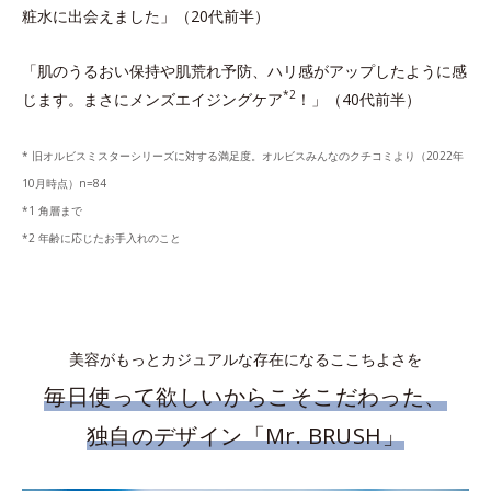
粧水に出会えました」（20代前半）
「肌のうるおい保持や肌荒れ予防、ハリ感がアップしたように感
*2
じます。まさにメンズエイジングケア
！」（40代前半）
* 旧オルビスミスターシリーズに対する満足度。オルビスみんなのクチコミより（2022年
10月時点）n=84
*1 角層まで
*2 年齢に応じたお手入れのこと
美容がもっとカジュアルな存在になるここちよさを
毎日使って欲しいからこそこだわった、
独自のデザイン「Mr. BRUSH」