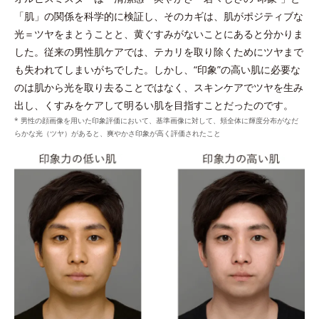
を吸着洗浄。
与える
「肌」の関係を科学的に検証し、そのカギは、肌がポジティブな
*1 皮脂吸着微粒子と炭を各2gとり、人工皮脂に滴下した際に吸油した量を
光＝ツヤをまとうことと、黄ぐすみがないことにあると分かりま
測定する。N＝3, P<0.05, student t-test ＜ポーラ化成研究所調べ＞
した。従来の男性肌ケアでは、テカリを取り除くためにツヤまで
*2 ケイ酸Ａｌ・Ｍｇ（洗浄成分）
も失われてしまいがちでした。しかし、“印象”の高い肌に必要な
*3 角層まで
のは肌から光を取り去ることではなく、スキンケアでツヤを生み
出し、くすみをケアして明るい肌を目指すことだったのです。
* 男性の顔画像を用いた印象評価において、基準画像に対して、頬全体に輝度分布がなだ
らかな光（ツヤ）があると、爽やかさ印象が高く評価されたこと
整える
プラスに帯電したローションの膜に、クリームに配合
ウォッシュのうるおいキャッチ膜がローションのうる
されたマイナスに帯電したダブルプロテクトパウダー
*2
おいをキャッチし浸透
。
*
が引き寄せ合ってなじむ。
*1 シクロヘキサンジカルポン酸ビスエトキシジグリコール
*タルク、ステアロイルグルタミン酸2Na、水酸化AI＝皮脂を吸着しうるお
*2 角層まで
いを保つ成分
*
うるおいキャッチ膜
を形成し、ローションのうるお
いキャッチ体勢を整える。