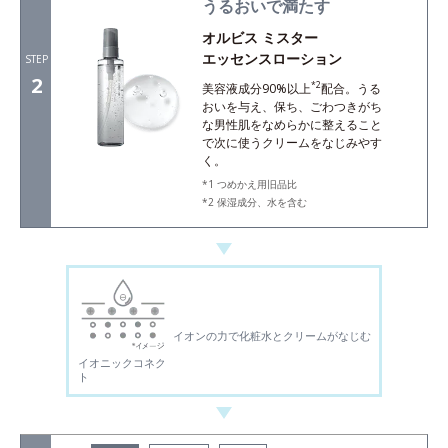
うるおいで満たす
オルビス ミスター
エッセンスローション
STEP
2
*2
美容液成分90%以上
配合。うる
おいを与え、保ち、ごわつきがち
な男性肌をなめらかに整えること
で次に使うクリームをなじみやす
く。
つめかえ用旧品比
保湿成分、水を含む
イオンの力で化粧水とクリームがなじむ
イオニックコネク
ト