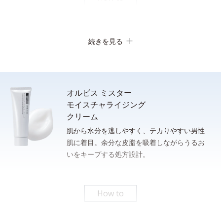
素早い泡立ち
続きを見る
オルビス ミスター
モイスチャライジング
クリーム
肌から水分を逃しやすく、テカりやすい男性
肌に着目。余分な皮脂を吸着しながらうるお
洗顔後、清潔な手のひらに適量（ポンプ２プッシュまたは、100
いをキープする処方設計。
さっと泡立てられるもっちり濃密泡。忙しい朝のスキンケア時間
円硬貨１枚程度）をとり、下から上へ、包み込むように肌にやさ
の短縮に。
しくなじませます。
* 従来品とミスターフォーミングウォッシュの１％水溶液をメスシリンダーにそれぞれ測
りとり、上下に強く3回振ったときの泡の嵩目盛りを測定する。N＝3, P<0.05, student t-
How to
test ＜ポーラ化成研究所調べ＞
パシャっとはじけるローション