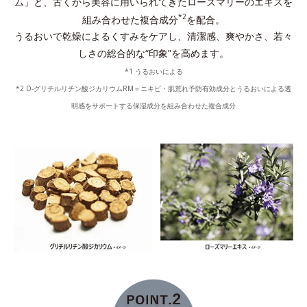
ム」と、古くから美容に用いられてきたローズマリーのエキスを
*2
組み合わせた複合成分
を配合。
うるおいで乾燥によるくすみをケアし、清潔感、爽やかさ、若々
しさの総合的な“印象”を高めます。
*1 うるおいによる
*2 D-グリチルリチン酸ジカリウムRM＝ニキビ・肌荒れ予防有効成分とうるおいによる透
明感をサポートする保湿成分を組み合わせた複合成分