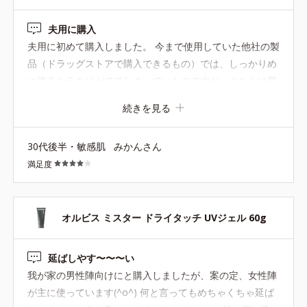
夫用に購入
夫用に初めて購入しました。 今まで使用していた他社の製
品（ドラッグストアで購入できるもの）では、しっかりめ
に塗るとテカリがでてしまっていたのですが、こちらは男
性用とあって、テカリが抑えられ、見た目の印象が良くな
続きを見る
る感じがします。 敏感肌の夫でも、肌のかゆみや刺激を感
じることなく使用できているようです。
30代後半・敏感肌
みかんさん
満足度
オルビス ミスター ドライタッチ UVジェル 60g
延ばしやす〜〜〜い
我が家の男性陣向けにと購入しましたが、案の定、女性陣
が主に使っています(^o^) 何と言ってもめちゃくちゃ延ば