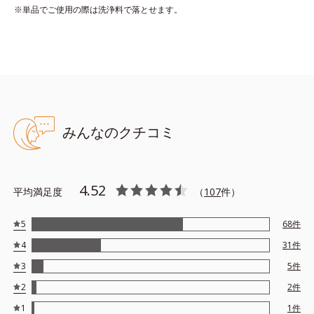
*4 皮脂吸着によるテカリ防止
※単品でご使用の際は洗浄料で落とせます。
●無香料、無着色 ●酸化しやすい油分不使用 ●SPF50+、PA++++
●UV耐水性★★、スーパーウォータープルーフ※1
●ビタミンC誘導体※2：保湿成分
●皮脂吸着パウダー※3：化粧持ち向上成分
みんなのクチコミ
●クレンジング不要
※1 化粧持ち性能
※2 アスコルビルグルコシド
4.52
平均満足度
（
107
件）
※3 アクリレーツコポリマー
※アレルギーテスト済＝全ての方にアレルギーが起こらないという
5
68
件
ことではありません。
4
31
件
3
5
件
2
2
件
1
1
件