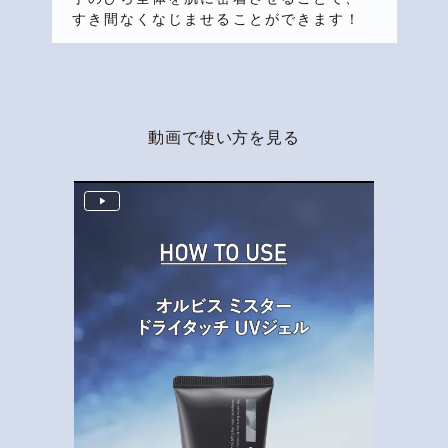
すき間なくなじませることができます！
動画で使い方を見る
P
l
a
y
V
i
d
e
o