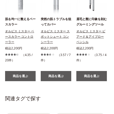
肌を均一に整えるベー
突然の肌トラブルを狙
眉毛と髭に印象を刻む
スカラー
ってカバー
グルーミングツール
オルビス ミスター ベ
オルビス ミスター ス
オルビス ミスター ビ
ースカラー コントロ
ポットシュート コン
アード＆アイブロー
ーラー
シーラー
ペンシル
税込2,200円
税込2,200円
税込2,200円
（4.35 /
（3.57 / 7
（3.75 / 4
20件）
件）
件）
商品を選ぶ
商品を選ぶ
商品を選ぶ
関連タグで探す