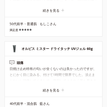
しやすいところが良いんですよねー きっと、顔に何か塗っ
たりするのに慣れていない男性への 心配りゆえの延ばしや
続きを見る
すさなのでしょう…いや、これ、私にも大助かりです！ と
くに首とか。今まではスプレータイプのものでシュッシュ
50代前半・普通肌
もしこさん
ッと適当だったのですが、これでうなじが黒くなる問題、
満足度
解決できそうです。
オルビス ミスター ドライタッチ UVジェル 60g
頭痛
日焼け止め特有の匂いが全くないのは良かったのですが、
とにかく目に染みる。付けて1時間で限界でした。涙止ま
らないし頭痛してくるしで、洗顔してようやく落ち着きま
した。メンズ用だからか？刺激強めに感じました。 あと、
続きを見る
カバー力は全くないです。
40代前半・混合肌
藍さん