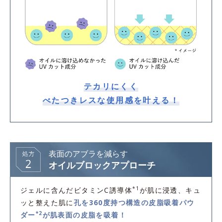
テカリにくく
べたつきレスな使用感を叶える！
表面のアブラを減らす
オイルブロックアプローチ
*1
ジェルに含んだビタミンC誘導体
が肌に浸透、キュ
ッと整えた肌に
孔を360度持つ構造の皮脂吸着パウ
*2
ダー
が肌表面の皮脂を吸着！