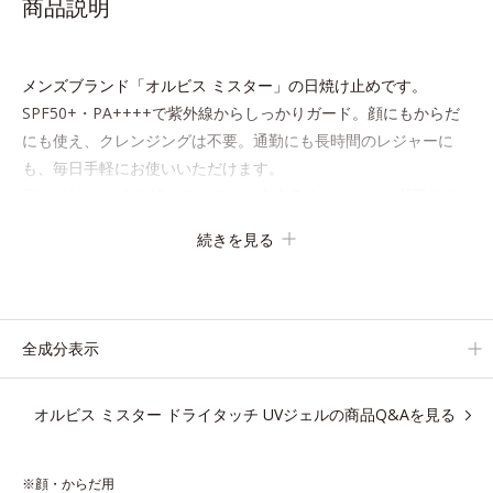
商品説明
メンズブランド「オルビス ミスター」の日焼け止めです。
SPF50+・PA++++で紫外線からしっかりガード。顔にもからだ
にも使え、クレンジングは不要。通勤にも長時間のレジャーに
も、毎日手軽にお使いいただけます。
高いUVカット力を持つアイテムは本来多くのオイルが必要です
が、オルビス ミスターは少ないオイル(*1)でも多くのUVカット
続きを見る
成分を抱え込む技術を採用しました。さらに皮脂吸着パウダー
(*2)も配合。ベタつきにくいみずみずしい使用感で、塗ることで
スキンケア後のようなサラサラ肌が続きます。
大人男性の悩み、シミ(*3)とテカリ(*4)の両方に応えるアイテム
全成分表示
です。
オルビス ミスター ドライタッチ UVジェルの商品Q&Aを見る
*1 自社比較
*2 アクリレーツコポリマー配合＝化粧持ち向上成分
*3 日焼けによるシミ予防
※顔・からだ用