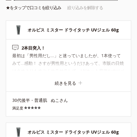
★を
タップ
で口コミを絞り込み
絞り込みを解除する
オルビス ミスター ドライタッチ UVジェル 60g
2本目突入！
最初は「男性用だし…」と迷っていましたが、1本使って
みて…感動！ さすが男性用というだけあって、市販の日焼
け止めよりもすごくサラサラして、UVカット最強なのにベ
タベタせずに「ドライタッチ」の名にふさわしいです。 他
続きを見る
の日焼け止めのあとにメイクをする前に塗ると、日焼け止
めもファンデーションもよれたりせずにサラサラで使えま
30代後半・普通肌
ぬこさん
す。 ミスターだけど、私専用です笑
満足度
オルビス ミスター ドライタッチ UVジェル 60g