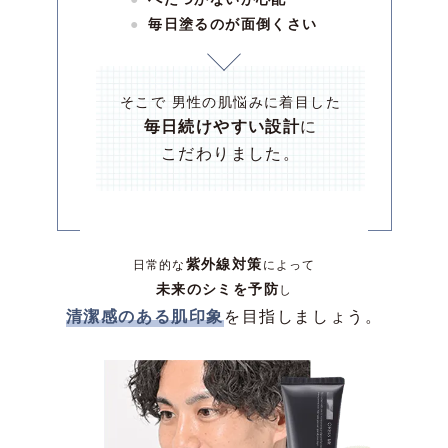
毎日塗るのが面倒くさい
そこで 男性の肌悩みに着目した
毎日続けやすい設計
に
こだわりました。
紫外線対策
日常的な
によって
未来のシミを予防
し
清潔感のある肌印象
を目指しましょう。