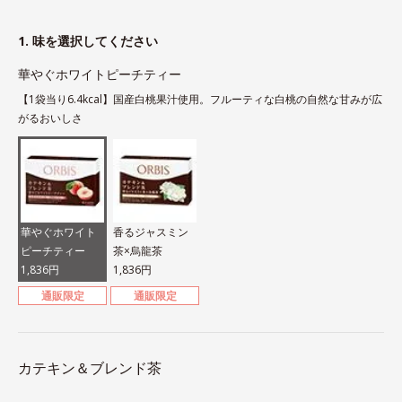
1. 味を選択してください
華やぐホワイトピーチティー
【1袋当り6.4kcal】国産白桃果汁使用。フルーティな白桃の自然な甘みが広
がるおいしさ
華やぐホワイト
香るジャスミン
ピーチティー
茶×烏龍茶
1,836円
1,836円
通販限定
通販限定
カテキン＆ブレンド茶