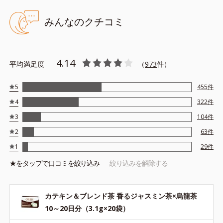
みんなのクチコミ
4.14
平均満足度
（
973
件）
5
455
件
4
322
件
3
104
件
2
63
件
1
29
件
★を
タップ
で口コミを絞り込み
絞り込みを解除する
カテキン＆ブレンド茶 香るジャスミン茶×烏龍茶
10～20日分（3.1g×20袋）