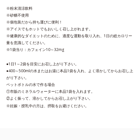
※粉末清涼飲料
※砂糖不使用
※個包装だから持ち運びに便利！
※アイスでもホットでもおいしく召し上がれます。
※健康的なダイエットのために、適度な運動を取り入れ、1日の総カロリー
量を意識してください。
※1袋当り：カフェイン10～32mg
●1日1～2袋を目安にお召し上がり下さい。
●400～500mlの水またはお湯に本品1袋を入れ、よく溶かしてからお召し上
がり下さい。
ペットボトルの水で作る場合
①市販のミネラルウォーターに本品1袋を入れます。
②よく振って、溶かしてからお召し上がり下さい。
※妊娠・授乳中の方は、摂取をお避けください。