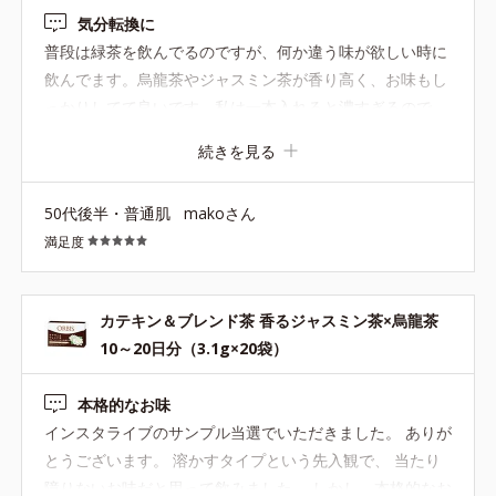
気分転換に
普段は緑茶を飲んでるのですが、何か違う味が欲しい時に
飲んでます。烏龍茶やジャスミン茶が香り高く、お味もし
っかりしてて良いです。私は一本入れると濃すぎるので、
コップ一杯一回1/4〜1/5本にして飲んでます。コスパも良
続きを見る
くて、マイボトルにも入れて飲んでます。
50代後半・普通肌
makoさん
満足度
カテキン＆ブレンド茶 香るジャスミン茶×烏龍茶
10～20日分（3.1g×20袋）
本格的なお味
インスタライブのサンプル当選でいただきました。 ありが
とうございます。 溶かすタイプという先入観で、 当たり
障りないお味だと思って飲みました。 しかし、本格的なお