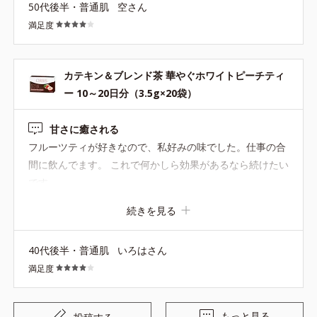
50代後半・普通肌
空さん
が。 脂っこい食事にのお供にはこちらがぴったりだと思い
満足度
ます。 苦手なジャスミンの風味は、苦さのおかげでまぎれ
てさほど感じません(^^; カテキン×烏龍茶のいいとこどり
なお茶と割り切って、夏の水分補給に冷たくして飲みたい
カテキン＆ブレンド茶 華やぐホワイトピーチティ
なと思っています。
ー 10～20日分（3.5g×20袋）
甘さに癒される
フルーツティが好きなので、私好みの味でした。仕事の合
間に飲んでます。 これで何かしら効果があるなら続けたい
です。
続きを見る
40代後半・普通肌
いろはさん
満足度
もっと見る