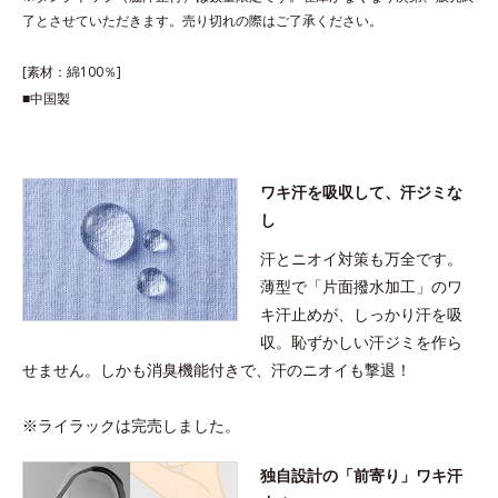
ち。よくある化学繊維の夏インナーが苦手な方にもおすすめで
了とさせていただきます。売り切れの際はご了承ください。
す。
[素材：綿100％]
■中国製
ワキ汗を吸収して、汗ジミな
し
汗とニオイ対策も万全です。
薄型で「片面撥水加工」のワ
キ汗止めが、しっかり汗を吸
収。恥ずかしい汗ジミを作ら
せません。しかも消臭機能付きで、汗のニオイも撃退！
※ライラックは完売しました。
独自設計の「前寄り」ワキ汗