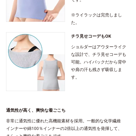
※ライラックは完売しまし
た。
チラ見せコーデもOK
ショルダーはアウターライク
な設計で、チラ見せコーデも
可能。ハイバックだから背中
や肩の汗も残さず吸収しま
す。
通気性が高く、爽快な着ごこち
非常に通気性に優れた高機能素材を採用。一般的な化学繊維
インナーや綿100％インナーの2倍以上の通気性を発揮して、
さらっと爽快な着ごこちです。