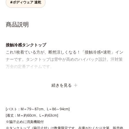
#ボディウェア 速乾
商品説明
接触冷感タンクトップ
これ1枚着ている方が、断然涼しくなる！「接触冷感×速乾」イン
ナーです。タンクトップは背中が高めのハイバック設計。汗対策
万全の定番アイテムです。
消臭ワキ汗止め付き
続きを見る
薄型で「片面撥水加工」のワキ汗止めがしっかり汗を吸収。アウ
ターに汗ジミを作らせません。消臭機能付きで汗のニオイも撃退
します。
[バスト：M＝79～87cm、L＝86～94cm]
[着丈：M＝約60cm、L＝約63cm]
高機能なのに綿100％
※脇汗止めに消臭機能付
綿100％のやさしさと、シャリッとした生地感で爽快な着ごこ
※タンクトップ（脇汗止付）は数量限定です。在庫がなくなり次第、販売終