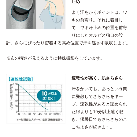
止め
よく汗をかくポイントは、ワ
キの前寄り。それに着目し
て、ワキ汗止めの位置を前寄
りにしたオルビス独自の設
計。さらにぴったり密着する高め位置で汗を逃さず吸収します。
※布の構造が見えるように特殊撮影をしています。
速乾性が高く、肌さらさら
汗をかいても、あっという間
に発散してさらさらをキー
プ。速乾性があると認められ
た綿よりも10分以上速く乾
き、猛暑日でもさらさらのこ
こちよさが続きます。