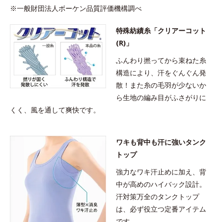
※一般財団法人ボーケン品質評価機構調べ
特殊紡績糸「クリアーコット
(R)」
ふんわり撚ってから束ねた糸
構造により、汗をぐんぐん発
散！また糸の毛羽が少ないか
ら生地の編み目がふさがりに
くく、風を通して爽快です。
ワキも背中も汗に強いタンク
トップ
強力なワキ汗止めに加え、背
中が高めのハイバック設計。
汗対策万全のタンクトップ
は、必ず役立つ定番アイテム
です。