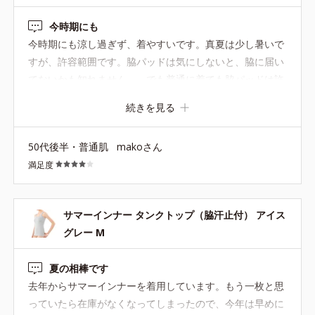
今時期にも
今時期にも涼し過ぎず、着やすいです。真夏は少し暑いで
すが、許容範囲です。脇パッドは気にしないと、脇に届い
てないかも知れません。。でも普通に着ても脇パッドは許
容範囲です。ただ、丈感がもう少し長めだと嬉しいか
続きを見る
も。。でも形崩れしないし、胸の辺りも見え難く良いで
す。
50代後半・普通肌
makoさん
満足度
サマーインナー タンクトップ（脇汗止付） アイス
グレー M
夏の相棒です
去年からサマーインナーを着用しています。もう一枚と思
っていたら在庫がなくなってしまったので、今年は早めに