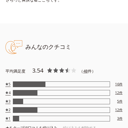
みんなのクチコミ
3.54
平均満足度
（
48
件）
5
16
件
4
12
件
3
5
件
2
12
件
1
3
件
★を
タップ
で口コミを絞り込み
絞り込みを解除する