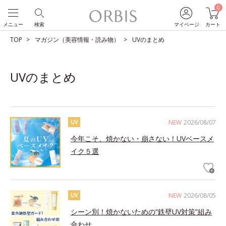
0
メニュー
検索
マイページ
カート
TOP
マガジン（美容情報・読み物）
UVのまとめ
UVのまとめ
NEW
2026/08/07
UV
今年こそ、焼かない・崩さない！UVベースメ
イク５選
NEW
2026/08/05
UV
シーン別！焼かないための“鉄壁UV対策”組み
合わせ