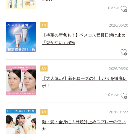
0 view
2026/06/20
UV
【待望の新色も！】ベスコス受賞日焼け止め
「焼かない」秘密
2026/06/20
UV
【大人気UV】新色ローズの仕上がりを徹底レ
ポ！
0 view
2026/05/22
UV
顔・髪・全身に！日焼け止めスプレーの使い
方