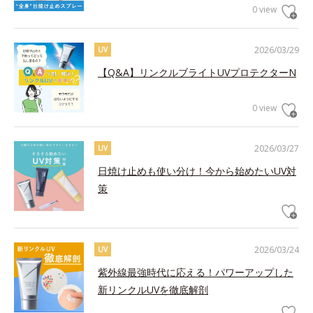
0 view
2026/03/29
UV
【Q&A】リンクルブライトUVプロテクターN
0 view
2026/03/27
UV
日焼け止めも使い分け！今から始めたいUV対
策
2026/03/24
UV
紫外線最強時代に応える！パワーアップした
新リンクルUVを徹底解剖