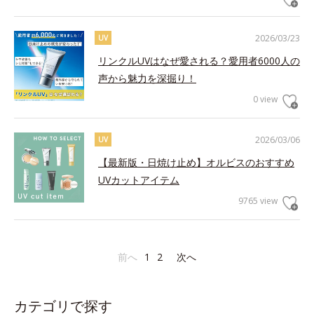
2026/03/23
UV
リンクルUVはなぜ愛される？愛用者6000人の
声から魅力を深掘り！
0 view
2026/03/06
UV
【最新版・日焼け止め】オルビスのおすすめ
UVカットアイテム
9765 view
前へ
1
2
次へ
カテゴリで探す