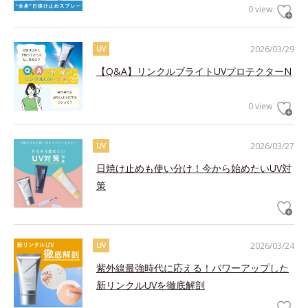
0 view
2026/03/29
UV
【Q&A】リンクルブライトUVプロテクターN
0 view
2026/03/27
UV
日焼け止めも使い分け！今から始めたいUV対
策
2026/03/24
UV
紫外線最強時代に応える！パワーアップした
新リンクルUVを徹底解剖