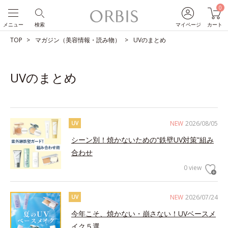
0
メニュー
検索
マイページ
カート
TOP
マガジン（美容情報・読み物）
UVのまとめ
UVのまとめ
NEW
2026/08/05
UV
シーン別！焼かないための“鉄壁UV対策”組み
合わせ
0 view
NEW
2026/07/24
UV
今年こそ、焼かない・崩さない！UVベースメ
イク５選