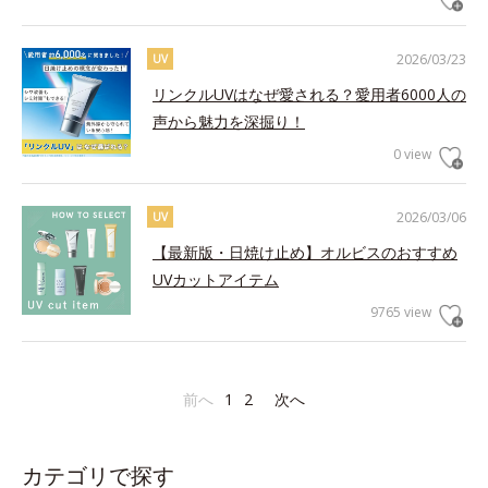
2026/03/23
UV
リンクルUVはなぜ愛される？愛用者6000人の
声から魅力を深掘り！
0 view
2026/03/06
UV
【最新版・日焼け止め】オルビスのおすすめ
UVカットアイテム
9765 view
前へ
1
2
次へ
カテゴリで探す