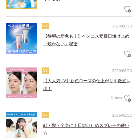
2026/06/20
UV
【待望の新色も！】ベスコス受賞日焼け止め
「焼かない」秘密
2026/06/20
UV
【大人気UV】新色ローズの仕上がりを徹底レ
ポ！
0 view
2026/05/22
UV
顔・髪・全身に！日焼け止めスプレーの使い
方