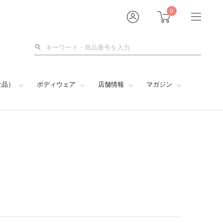
0
検
索
食品）
ボディウェア
店舗情報
マガジン