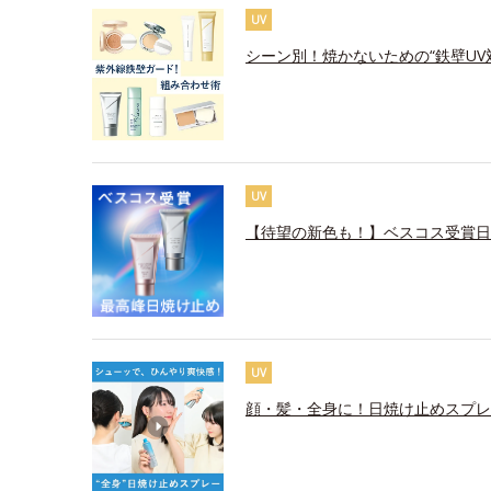
UV
シーン別！焼かないための“鉄壁UV
UV
【待望の新色も！】ベスコス受賞日
UV
顔・髪・全身に！日焼け止めスプレ