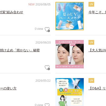
NEW
2026/08/05
UV
対策”組み合わせ
今年こそ、
0 view
2026/06/20
UV
焼け止め「焼かない」秘密
【大人気U
2026/05/22
UV
ーの使い方
【Q&A】
0 view