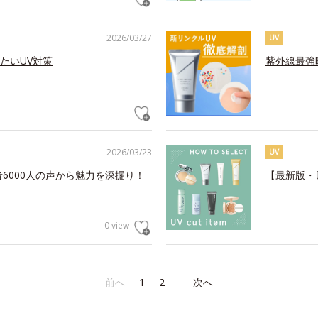
2026/03/27
UV
たいUV対策
紫外線最強
2026/03/23
UV
6000人の声から魅力を深掘り！
【最新版・
0 view
前へ
1
2
次へ