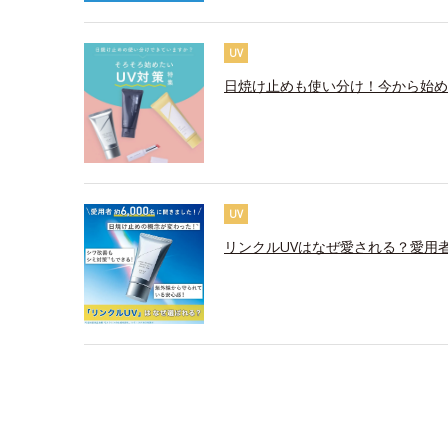
UV
日焼け止めも使い分け！今から始め
UV
リンクルUVはなぜ愛される？愛用者