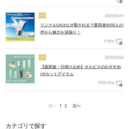
2026/03/23
UV
リンクルUVはなぜ愛される？愛用者6000人の
声から魅力を深掘り！
0 view
2026/03/06
UV
【最新版・日焼け止め】オルビスのおすすめ
UVカットアイテム
9765 view
前へ
1
2
次へ
カテゴリで探す