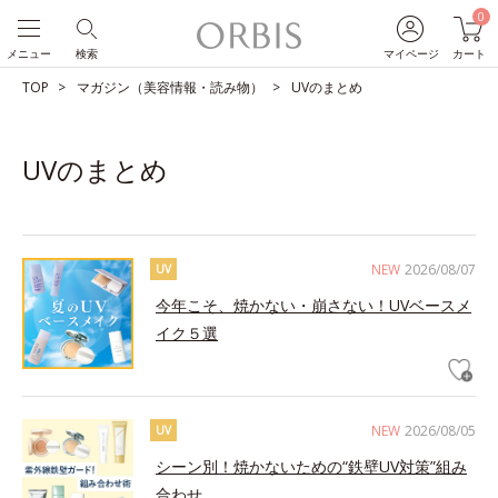
0
メニュー
検索
マイページ
カート
TOP
マガジン（美容情報・読み物）
UVのまとめ
UVのまとめ
NEW
2026/08/07
UV
今年こそ、焼かない・崩さない！UVベースメ
イク５選
NEW
2026/08/05
UV
シーン別！焼かないための“鉄壁UV対策”組み
合わせ