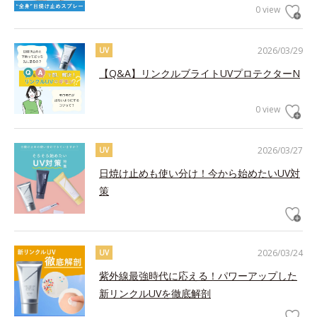
0 view
2026/03/29
UV
【Q&A】リンクルブライトUVプロテクターN
0 view
2026/03/27
UV
日焼け止めも使い分け！今から始めたいUV対
策
2026/03/24
UV
紫外線最強時代に応える！パワーアップした
新リンクルUVを徹底解剖