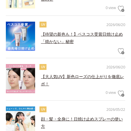
0 view
2026/06/20
UV
【待望の新色も！】ベスコス受賞日焼け止め
「焼かない」秘密
2026/06/20
UV
【大人気UV】新色ローズの仕上がりを徹底レ
ポ！
0 view
2026/05/22
UV
顔・髪・全身に！日焼け止めスプレーの使い
方