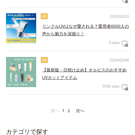
2026/03/23
UV
リンクルUVはなぜ愛される？愛用者6000人の
声から魅力を深掘り！
0 view
2026/03/06
UV
【最新版・日焼け止め】オルビスのおすすめ
UVカットアイテム
9765 view
前へ
1
2
次へ
カテゴリで探す