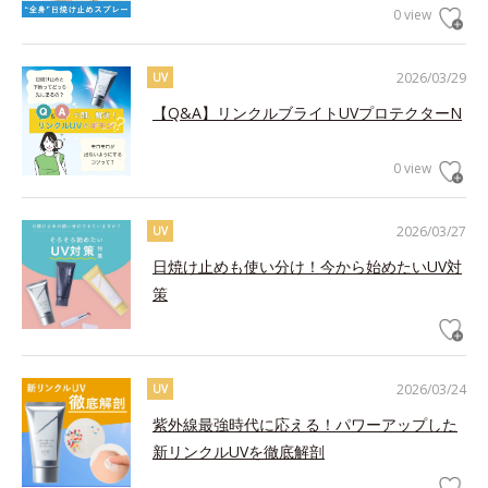
0 view
2026/03/29
UV
【Q&A】リンクルブライトUVプロテクターN
0 view
2026/03/27
UV
日焼け止めも使い分け！今から始めたいUV対
策
2026/03/24
UV
紫外線最強時代に応える！パワーアップした
新リンクルUVを徹底解剖