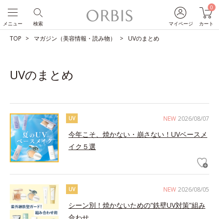
0
メニュー
検索
マイページ
カート
TOP
マガジン（美容情報・読み物）
UVのまとめ
UVのまとめ
NEW
2026/08/07
UV
今年こそ、焼かない・崩さない！UVベースメ
イク５選
NEW
2026/08/05
UV
シーン別！焼かないための“鉄壁UV対策”組み
合わせ