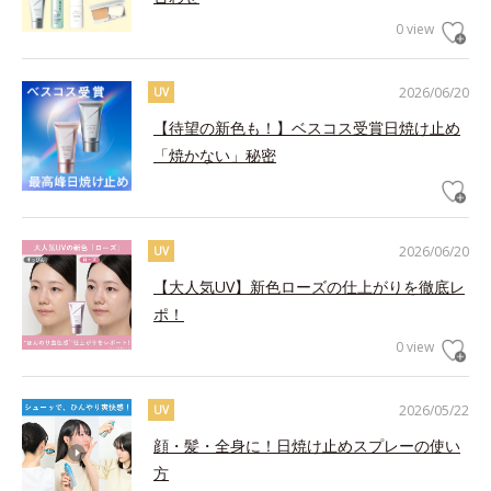
0 view
2026/06/20
UV
【待望の新色も！】ベスコス受賞日焼け止め
「焼かない」秘密
2026/06/20
UV
【大人気UV】新色ローズの仕上がりを徹底レ
ポ！
0 view
2026/05/22
UV
顔・髪・全身に！日焼け止めスプレーの使い
方