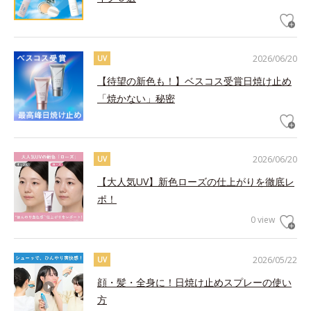
2026/06/20
UV
【待望の新色も！】ベスコス受賞日焼け止め
「焼かない」秘密
2026/06/20
UV
【大人気UV】新色ローズの仕上がりを徹底レ
ポ！
0 view
2026/05/22
UV
顔・髪・全身に！日焼け止めスプレーの使い
方