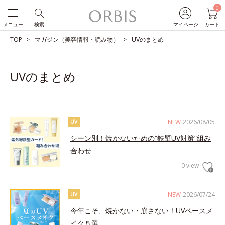
0
メニュー
検索
マイページ
カート
TOP
マガジン（美容情報・読み物）
UVのまとめ
UVのまとめ
NEW
2026/08/05
UV
シーン別！焼かないための“鉄壁UV対策”組み
合わせ
0 view
NEW
2026/07/24
UV
今年こそ、焼かない・崩さない！UVベースメ
イク５選