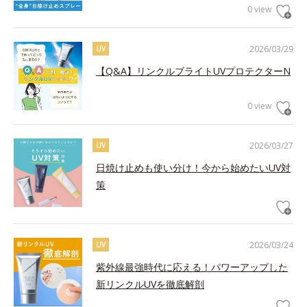
0 view
2026/03/29
UV
【Q&A】リンクルブライトUVプロテクターN
0 view
2026/03/27
UV
日焼け止めも使い分け！今から始めたいUV対
策
2026/03/24
UV
紫外線最強時代に応える！パワーアップした
新リンクルUVを徹底解剖