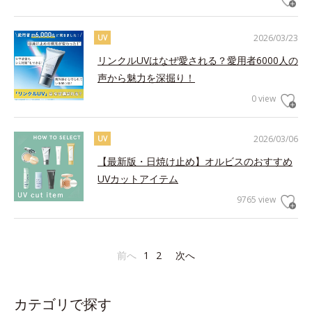
2026/03/23
UV
リンクルUVはなぜ愛される？愛用者6000人の
声から魅力を深掘り！
0 view
2026/03/06
UV
【最新版・日焼け止め】オルビスのおすすめ
UVカットアイテム
9765 view
前へ
1
2
次へ
カテゴリで探す