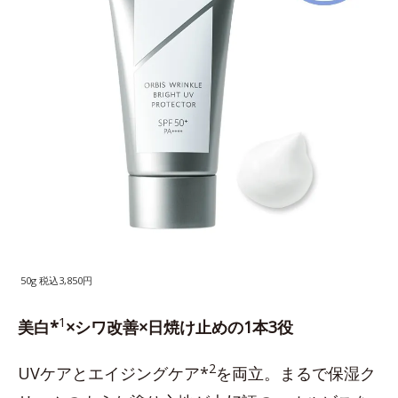
50g 税込3,850円
1
美白*
×シワ改善×日焼け止めの1本3役
2
UVケアとエイジングケア*
を両立。まるで保湿ク