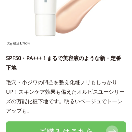
30g 税込1,760円
SPF50・PA+++！まるで美容液のような新・定番
下地
毛穴・小ジワの凹凸を整え化粧ノリもしっかり
UP！スキンケア効果も備えたオルビスユーシリー
ズの万能化粧下地です。明るいベージュでトーン
アップも。