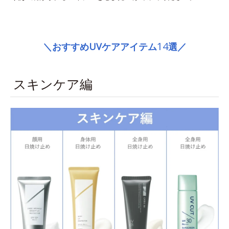
space
14
＼おすすめUVケアアイテム
選／
スキンケア編