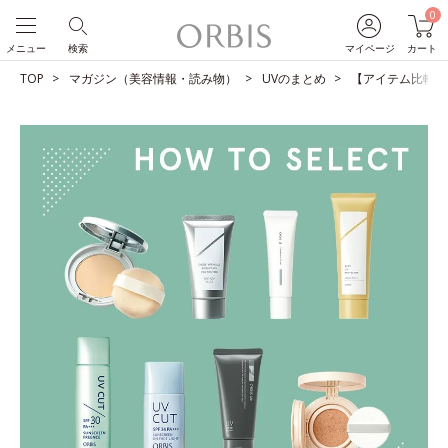
0
メニュー
検索
マイページ
カート
TOP
マガジン（美容情報・読み物）
UVのまとめ
【アイテム比較】