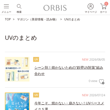
0
メニュー
検索
マイページ
カート
TOP
マガジン（美容情報・読み物）
UVのまとめ
UVのまとめ
NEW
2026/08/05
UV
シーン別！焼かないための“鉄壁UV対策”組み
合わせ
0 view
NEW
2026/07/24
UV
今年こそ、焼かない・崩さない！UVベースメ
イク５選