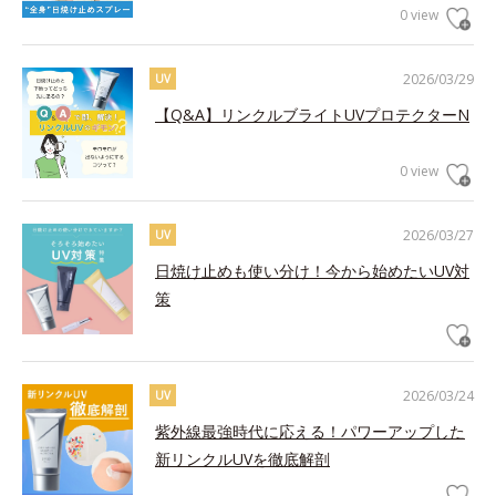
0 view
2026/03/29
UV
【Q&A】リンクルブライトUVプロテクターN
0 view
2026/03/27
UV
日焼け止めも使い分け！今から始めたいUV対
策
2026/03/24
UV
紫外線最強時代に応える！パワーアップした
新リンクルUVを徹底解剖