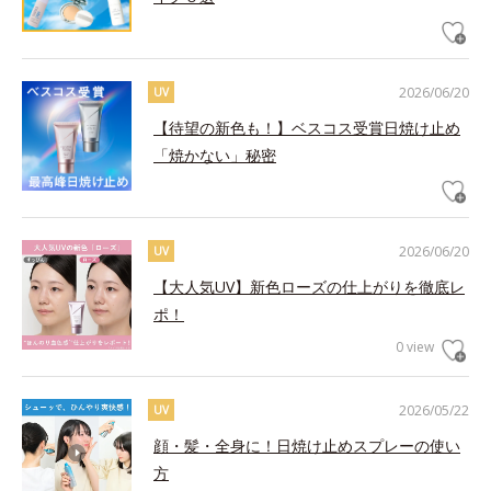
2026/06/20
UV
【待望の新色も！】ベスコス受賞日焼け止め
「焼かない」秘密
2026/06/20
UV
【大人気UV】新色ローズの仕上がりを徹底レ
ポ！
0 view
2026/05/22
UV
顔・髪・全身に！日焼け止めスプレーの使い
方