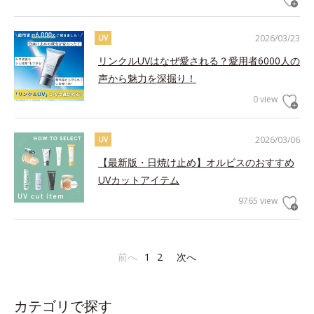
2026/03/23
UV
リンクルUVはなぜ愛される？愛用者6000人の
声から魅力を深掘り！
0 view
2026/03/06
UV
【最新版・日焼け止め】オルビスのおすすめ
UVカットアイテム
9765 view
前へ
1
2
次へ
カテゴリで探す