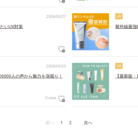
2026/03/27
UV
たいUV対策
紫外線最強
2026/03/23
UV
6000人の声から魅力を深掘り！
【最新版・
0 view
前へ
1
2
次へ