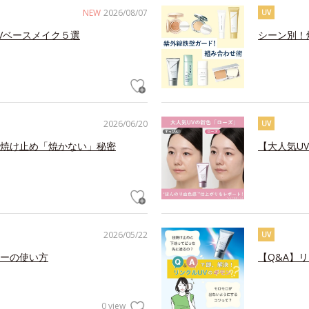
NEW
2026/08/07
UV
Vベースメイク５選
シーン別！
2026/06/20
UV
焼け止め「焼かない」秘密
【大人気U
2026/05/22
UV
ーの使い方
【Q&A】
0 view