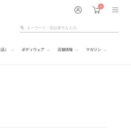
0
検
索
食品）
ボディウェア
店舗情報
マガジン