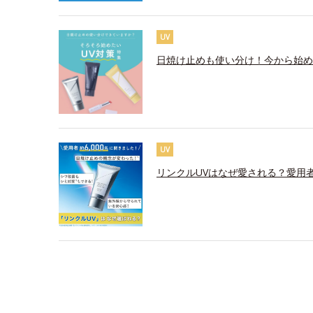
UV
日焼け止めも使い分け！今から始め
UV
リンクルUVはなぜ愛される？愛用者