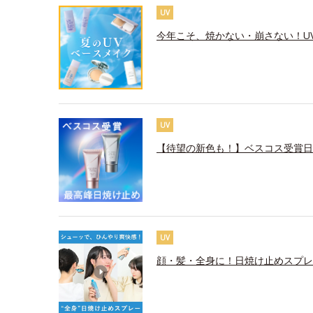
UV
今年こそ、焼かない・崩さない！U
UV
【待望の新色も！】ベスコス受賞日
UV
顔・髪・全身に！日焼け止めスプレ