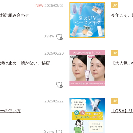
NEW
2026/08/05
UV
対策”組み合わせ
今年こそ、
0 view
2026/06/20
UV
焼け止め「焼かない」秘密
【大人気U
2026/05/22
UV
ーの使い方
【Q&A】
0 view