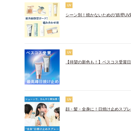
UV
シーン別！焼かないための“鉄壁UV
UV
【待望の新色も！】ベスコス受賞日
UV
顔・髪・全身に！日焼け止めスプレ