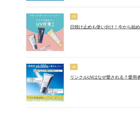
UV
日焼け止めも使い分け！今から始め
UV
リンクルUVはなぜ愛される？愛用者