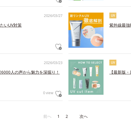
2026/03/27
UV
たいUV対策
紫外線最強
2026/03/23
UV
6000人の声から魅力を深掘り！
【最新版・
0 view
前へ
1
2
次へ