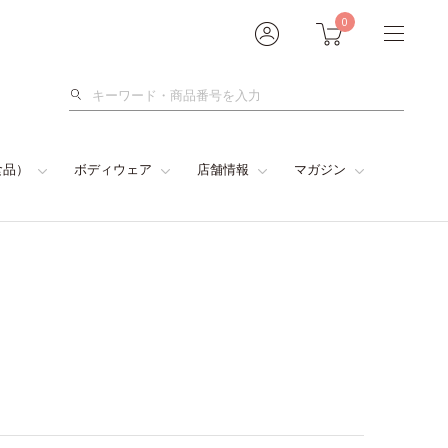
0
検
索
食品）
ボディウェア
店舗情報
マガジン