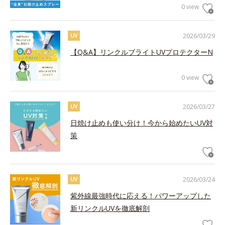
0 view
2026/03/29
UV
【Q&A】リンクルブライトUVプロテクターN
0 view
2026/03/27
UV
日焼け止めも使い分け！今から始めたいUV対
策
2026/03/24
UV
紫外線最強時代に応える！パワーアップした
新リンクルUVを徹底解剖