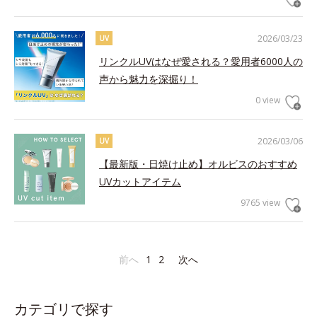
2026/03/23
UV
リンクルUVはなぜ愛される？愛用者6000人の
声から魅力を深掘り！
0 view
2026/03/06
UV
【最新版・日焼け止め】オルビスのおすすめ
UVカットアイテム
9765 view
前へ
1
2
次へ
カテゴリで探す