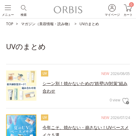
0
メニュー
検索
マイページ
カート
TOP
マガジン（美容情報・読み物）
UVのまとめ
UVのまとめ
NEW
2026/08/05
UV
シーン別！焼かないための“鉄壁UV対策”組み
合わせ
0 view
NEW
2026/07/24
UV
今年こそ、焼かない・崩さない！UVベースメ
イク５選