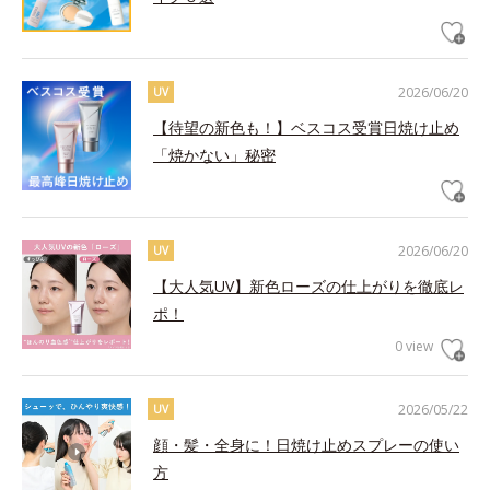
2026/06/20
UV
【待望の新色も！】ベスコス受賞日焼け止め
「焼かない」秘密
2026/06/20
UV
【大人気UV】新色ローズの仕上がりを徹底レ
ポ！
0 view
2026/05/22
UV
顔・髪・全身に！日焼け止めスプレーの使い
方