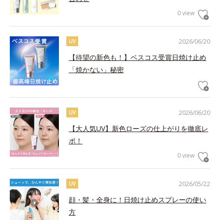
0 view
2026/06/20
UV
【待望の新色も！】ベスコス受賞日焼け止め
「焼かない」秘密
2026/06/20
UV
【大人気UV】新色ローズの仕上がりを徹底レ
ポ！
0 view
2026/05/22
UV
顔・髪・全身に！日焼け止めスプレーの使い
方