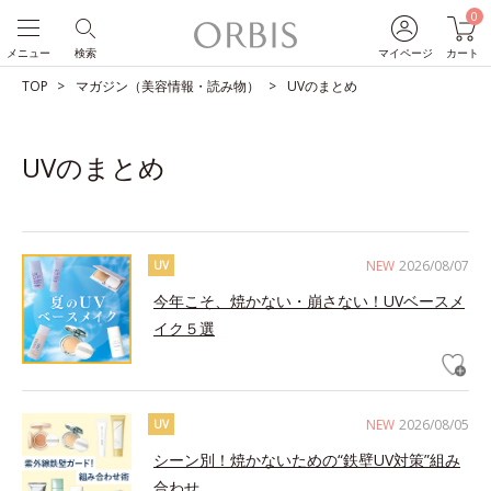
0
メニュー
検索
マイページ
カート
TOP
マガジン（美容情報・読み物）
UVのまとめ
UVのまとめ
NEW
2026/08/07
UV
今年こそ、焼かない・崩さない！UVベースメ
イク５選
NEW
2026/08/05
UV
シーン別！焼かないための“鉄壁UV対策”組み
合わせ