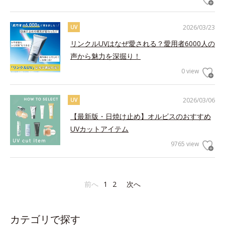
2026/03/23
UV
リンクルUVはなぜ愛される？愛用者6000人の
声から魅力を深掘り！
0 view
2026/03/06
UV
【最新版・日焼け止め】オルビスのおすすめ
UVカットアイテム
9765 view
前へ
1
2
次へ
カテゴリで探す