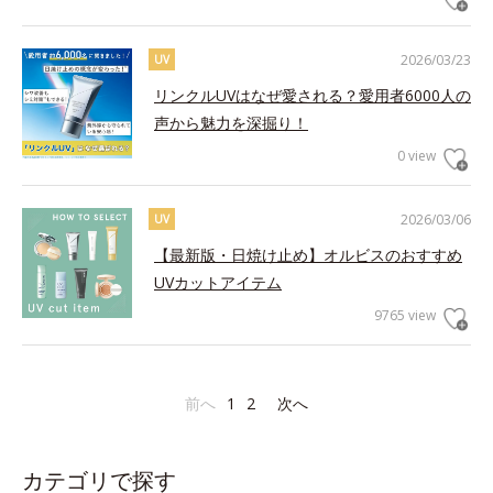
2026/03/23
UV
リンクルUVはなぜ愛される？愛用者6000人の
声から魅力を深掘り！
0 view
2026/03/06
UV
【最新版・日焼け止め】オルビスのおすすめ
UVカットアイテム
9765 view
前へ
1
2
次へ
カテゴリで探す