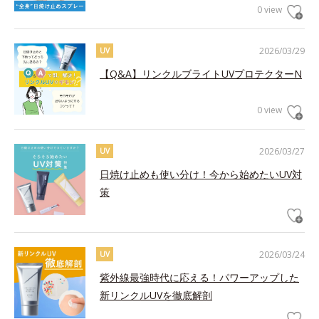
0 view
2026/03/29
UV
【Q&A】リンクルブライトUVプロテクターN
0 view
2026/03/27
UV
日焼け止めも使い分け！今から始めたいUV対
策
2026/03/24
UV
紫外線最強時代に応える！パワーアップした
新リンクルUVを徹底解剖