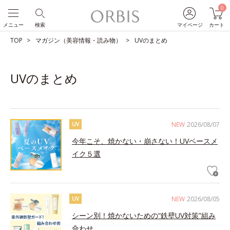
0
メニュー
検索
マイページ
カート
TOP
マガジン（美容情報・読み物）
UVのまとめ
UVのまとめ
NEW
2026/08/07
UV
今年こそ、焼かない・崩さない！UVベースメ
イク５選
NEW
2026/08/05
UV
シーン別！焼かないための“鉄壁UV対策”組み
合わせ