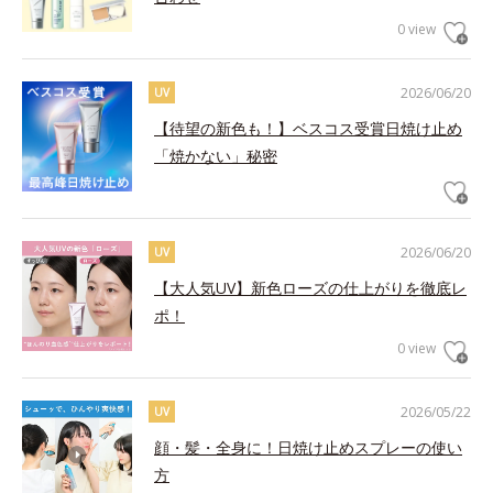
0 view
2026/06/20
UV
【待望の新色も！】ベスコス受賞日焼け止め
「焼かない」秘密
2026/06/20
UV
【大人気UV】新色ローズの仕上がりを徹底レ
ポ！
0 view
2026/05/22
UV
顔・髪・全身に！日焼け止めスプレーの使い
方