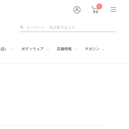
0
検
索
食品）
ボディウェア
店舗情報
マガジン