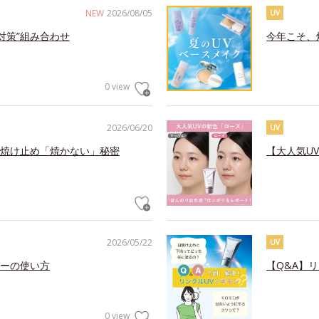
NEW
2026/08/05
UV
対策”組み合わせ
今年こそ、
0 view
2026/06/20
UV
焼け止め「焼かない」秘密
【大人気U
2026/05/22
UV
ーの使い方
【Q&A】
0 view