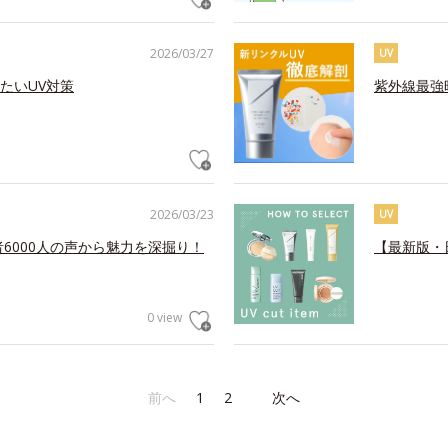
2026/03/27
UV
たいUV対策
紫外線最強
2026/03/23
UV
6000人の声から魅力を深掘り！
【最新版・
0 view
前へ
1
2
次へ