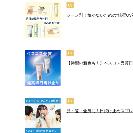
UV
シーン別！焼かないための“鉄壁UV
UV
【待望の新色も！】ベスコス受賞日
UV
顔・髪・全身に！日焼け止めスプレ