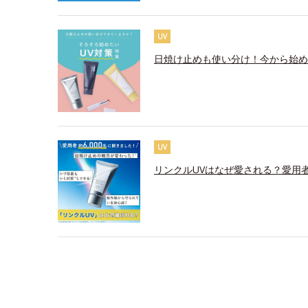
UV
日焼け止めも使い分け！今から始め
UV
リンクルUVはなぜ愛される？愛用者