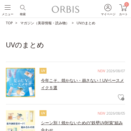
0
メニュー
検索
マイページ
カート
TOP
マガジン（美容情報・読み物）
UVのまとめ
UVのまとめ
NEW
2026/08/07
UV
今年こそ、焼かない・崩さない！UVベースメ
イク５選
NEW
2026/08/05
UV
シーン別！焼かないための“鉄壁UV対策”組み
合わせ