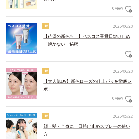
0 view
2026/06/20
UV
【待望の新色も！】ベスコス受賞日焼け止め
「焼かない」秘密
2026/06/20
UV
【大人気UV】新色ローズの仕上がりを徹底レ
ポ！
0 view
2026/05/22
UV
顔・髪・全身に！日焼け止めスプレーの使い
方