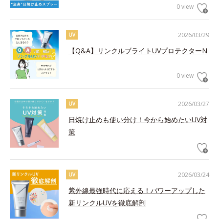
0 view
2026/03/29
UV
【Q&A】リンクルブライトUVプロテクターN
0 view
2026/03/27
UV
日焼け止めも使い分け！今から始めたいUV対
策
2026/03/24
UV
紫外線最強時代に応える！パワーアップした
新リンクルUVを徹底解剖