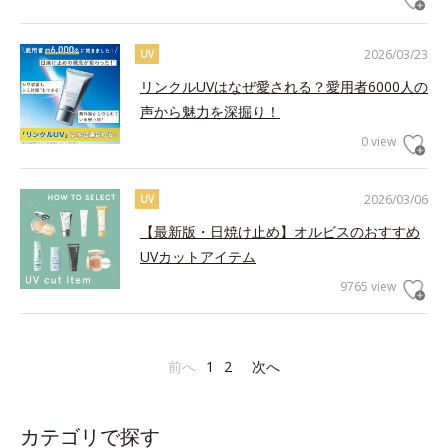
2026/03/23
UV
リンクルUVはなぜ愛される？愛用者6000人の
声から魅力を深掘り！
0 view
2026/03/06
UV
【最新版・日焼け止め】オルビスのおすすめ
UVカットアイテム
9765 view
前へ
1
2
次へ
カテゴリで探す