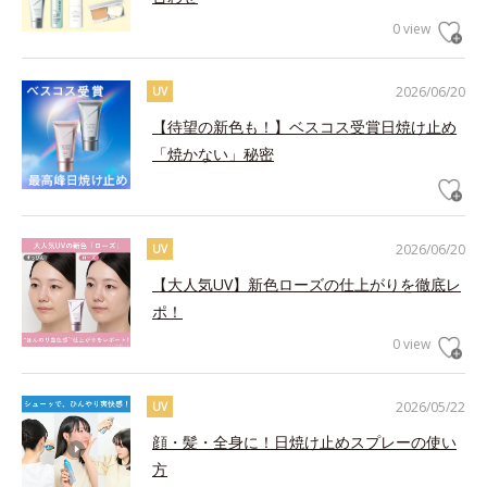
0 view
2026/06/20
UV
【待望の新色も！】ベスコス受賞日焼け止め
「焼かない」秘密
2026/06/20
UV
【大人気UV】新色ローズの仕上がりを徹底レ
ポ！
0 view
2026/05/22
UV
顔・髪・全身に！日焼け止めスプレーの使い
方