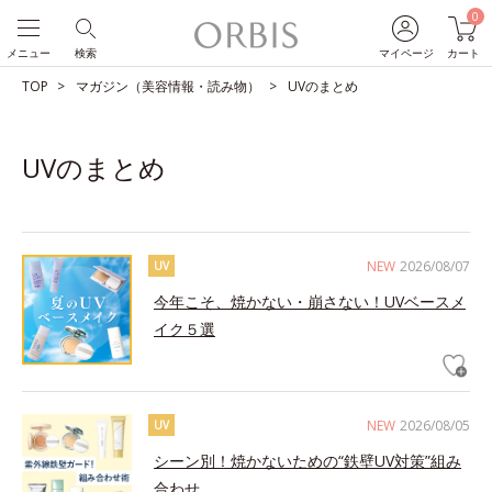
0
メニュー
検索
マイページ
カート
TOP
マガジン（美容情報・読み物）
UVのまとめ
UVのまとめ
NEW
2026/08/07
UV
今年こそ、焼かない・崩さない！UVベースメ
イク５選
NEW
2026/08/05
UV
シーン別！焼かないための“鉄壁UV対策”組み
合わせ