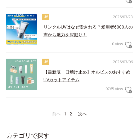
2026/03/23
UV
リンクルUVはなぜ愛される？愛用者6000人の
声から魅力を深掘り！
0 view
2026/03/06
UV
【最新版・日焼け止め】オルビスのおすすめ
UVカットアイテム
9765 view
前へ
1
2
次へ
カテゴリで探す