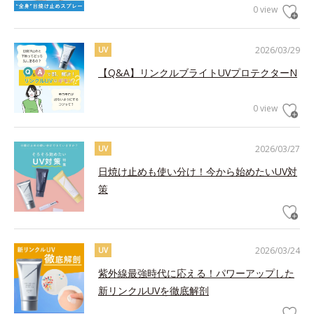
0 view
2026/03/29
UV
【Q&A】リンクルブライトUVプロテクターN
0 view
2026/03/27
UV
日焼け止めも使い分け！今から始めたいUV対
策
2026/03/24
UV
紫外線最強時代に応える！パワーアップした
新リンクルUVを徹底解剖