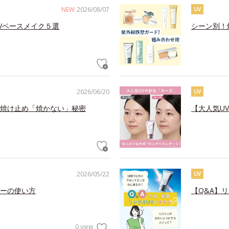
NEW
2026/08/07
UV
Vベースメイク５選
シーン別！
2026/06/20
UV
焼け止め「焼かない」秘密
【大人気U
2026/05/22
UV
ーの使い方
【Q&A】
0 view