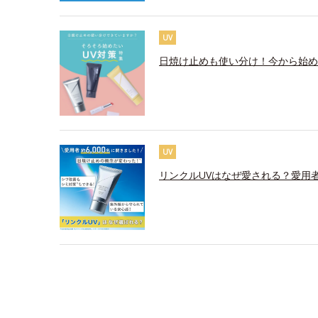
UV
日焼け止めも使い分け！今から始め
UV
リンクルUVはなぜ愛される？愛用者