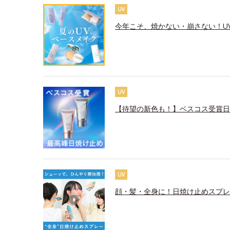
UV
今年こそ、焼かない・崩さない！U
UV
【待望の新色も！】ベスコス受賞日
UV
顔・髪・全身に！日焼け止めスプレ