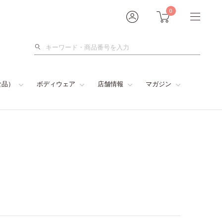
0
検
索
食品）
ボディウェア
店舗情報
マガジン