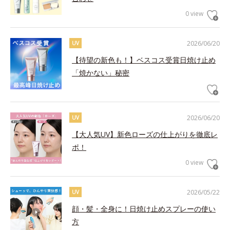
0 view
2026/06/20
UV
【待望の新色も！】ベスコス受賞日焼け止め
「焼かない」秘密
2026/06/20
UV
【大人気UV】新色ローズの仕上がりを徹底レ
ポ！
0 view
2026/05/22
UV
顔・髪・全身に！日焼け止めスプレーの使い
方