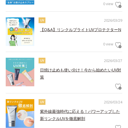
0 view
2026/03/29
UV
【Q&A】リンクルブライトUVプロテクターN
0 view
2026/03/27
UV
日焼け止めも使い分け！今から始めたいUV対
策
2026/03/24
UV
紫外線最強時代に応える！パワーアップした
新リンクルUVを徹底解剖