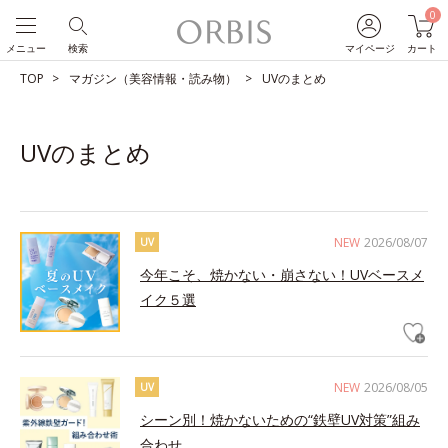
0
メニュー
検索
マイページ
カート
TOP
マガジン（美容情報・読み物）
UVのまとめ
UVのまとめ
NEW
2026/08/07
UV
今年こそ、焼かない・崩さない！UVベースメ
イク５選
NEW
2026/08/05
UV
シーン別！焼かないための“鉄壁UV対策”組み
合わせ