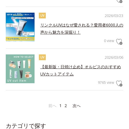
2026/03/23
UV
リンクルUVはなぜ愛される？愛用者6000人の
声から魅力を深掘り！
0 view
2026/03/06
UV
【最新版・日焼け止め】オルビスのおすすめ
UVカットアイテム
9765 view
前へ
1
2
次へ
カテゴリで探す