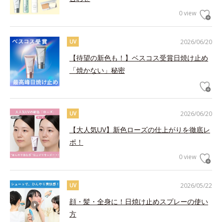
0 view
2026/06/20
UV
【待望の新色も！】ベスコス受賞日焼け止め
「焼かない」秘密
2026/06/20
UV
【大人気UV】新色ローズの仕上がりを徹底レ
ポ！
0 view
2026/05/22
UV
顔・髪・全身に！日焼け止めスプレーの使い
方