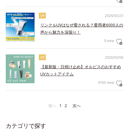
2026/03/23
UV
リンクルUVはなぜ愛される？愛用者6000人の
声から魅力を深掘り！
0 view
2026/03/06
UV
【最新版・日焼け止め】オルビスのおすすめ
UVカットアイテム
9765 view
前へ
1
2
次へ
カテゴリで探す