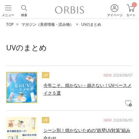
0
メニュー
検索
マイページ
カート
TOP
マガジン（美容情報・読み物）
UVのまとめ
UVのまとめ
NEW
2026/08/07
UV
今年こそ、焼かない・崩さない！UVベースメ
イク５選
NEW
2026/08/05
UV
シーン別！焼かないための“鉄壁UV対策”組み
合わせ