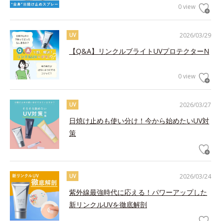
0 view
2026/03/29
UV
【Q&A】リンクルブライトUVプロテクターN
0 view
2026/03/27
UV
日焼け止めも使い分け！今から始めたいUV対
策
2026/03/24
UV
紫外線最強時代に応える！パワーアップした
新リンクルUVを徹底解剖