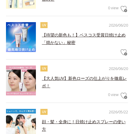
0 view
2026/06/20
UV
【待望の新色も！】ベスコス受賞日焼け止め
「焼かない」秘密
2026/06/20
UV
【大人気UV】新色ローズの仕上がりを徹底レ
ポ！
0 view
2026/05/22
UV
顔・髪・全身に！日焼け止めスプレーの使い
方