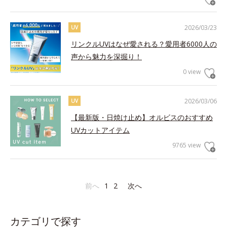
2026/03/23
UV
リンクルUVはなぜ愛される？愛用者6000人の
声から魅力を深掘り！
0 view
2026/03/06
UV
【最新版・日焼け止め】オルビスのおすすめ
UVカットアイテム
9765 view
前へ
1
2
次へ
カテゴリで探す