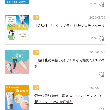
0 view
2026/03/29
UV
【Q&A】リンクルブライトUVプロテクターN
0 view
2026/03/27
UV
日焼け止めも使い分け！今から始めたいUV対
策
2026/03/24
UV
紫外線最強時代に応える！パワーアップした
新リンクルUVを徹底解剖