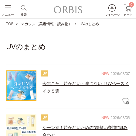
0
メニュー
検索
マイページ
カート
TOP
マガジン（美容情報・読み物）
UVのまとめ
UVのまとめ
NEW
2026/08/07
UV
今年こそ、焼かない・崩さない！UVベースメ
イク５選
NEW
2026/08/05
UV
シーン別！焼かないための“鉄壁UV対策”組み
合わせ