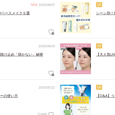
NEW
2026/08/07
UV
Vベースメイク５選
シーン別！
2026/06/20
UV
焼け止め「焼かない」秘密
【大人気U
2026/05/22
UV
ーの使い方
【Q&A】
0 view