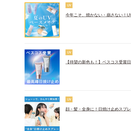
UV
今年こそ、焼かない・崩さない！U
UV
【待望の新色も！】ベスコス受賞日
UV
顔・髪・全身に！日焼け止めスプレ