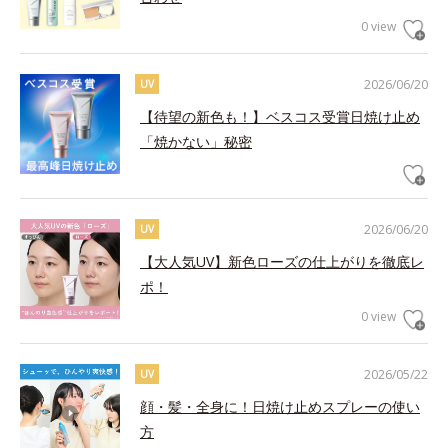
0 view
2026/06/20
UV
【待望の新色も！】ベスコス受賞日焼け止め
「焼かない」秘密
2026/06/20
UV
【大人気UV】新色ローズの仕上がりを徹底レ
ポ！
0 view
2026/05/22
UV
顔・髪・全身に！日焼け止めスプレーの使い
方