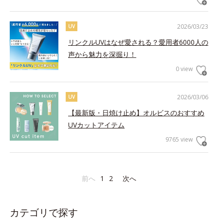
2026/03/23
UV
リンクルUVはなぜ愛される？愛用者6000人の
声から魅力を深掘り！
0 view
2026/03/06
UV
【最新版・日焼け止め】オルビスのおすすめ
UVカットアイテム
9765 view
前へ
1
2
次へ
カテゴリで探す