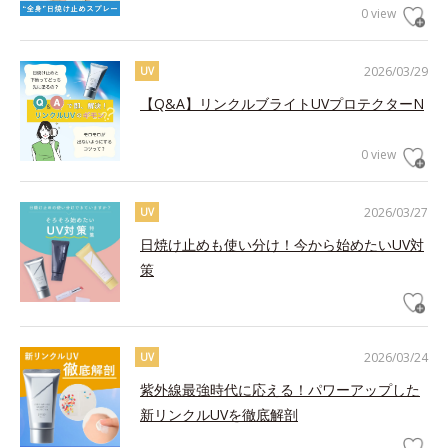
0 view
2026/03/29
UV
【Q&A】リンクルブライトUVプロテクターN
0 view
2026/03/27
UV
日焼け止めも使い分け！今から始めたいUV対
策
2026/03/24
UV
紫外線最強時代に応える！パワーアップした
新リンクルUVを徹底解剖