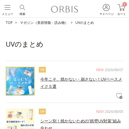
0
メニュー
検索
マイページ
カート
TOP
マガジン（美容情報・読み物）
UVのまとめ
UVのまとめ
NEW
2026/08/07
UV
今年こそ、焼かない・崩さない！UVベースメ
イク５選
NEW
2026/08/05
UV
シーン別！焼かないための“鉄壁UV対策”組み
合わせ