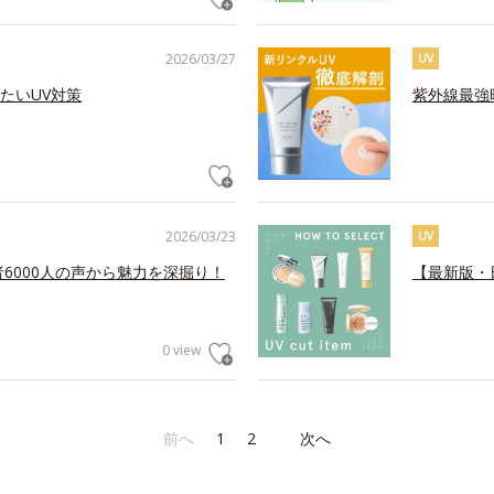
2026/03/27
UV
たいUV対策
紫外線最強
2026/03/23
UV
6000人の声から魅力を深掘り！
【最新版・
0 view
前へ
1
2
次へ