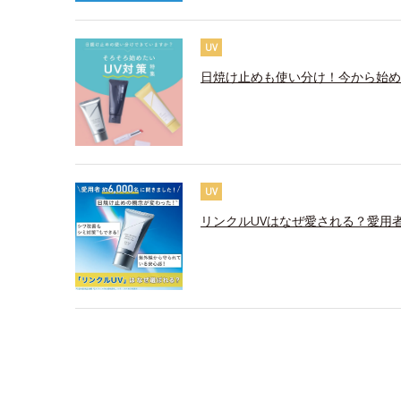
UV
日焼け止めも使い分け！今から始め
UV
リンクルUVはなぜ愛される？愛用者