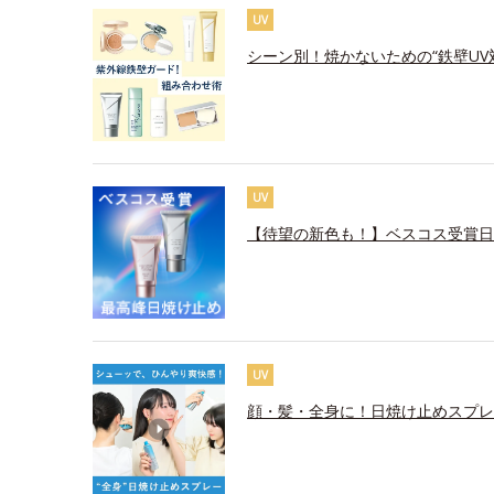
UV
シーン別！焼かないための“鉄壁UV
UV
【待望の新色も！】ベスコス受賞日
UV
顔・髪・全身に！日焼け止めスプレ