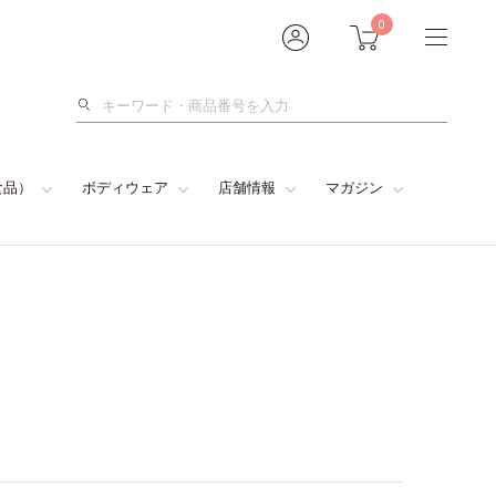
0
検
索
食品）
ボディウェア
店舗情報
マガジン