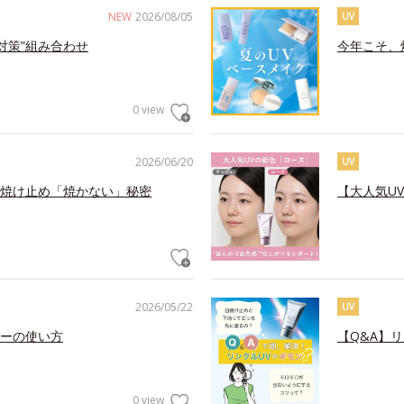
NEW
2026/08/05
UV
対策”組み合わせ
今年こそ、
0 view
2026/06/20
UV
焼け止め「焼かない」秘密
【大人気U
2026/05/22
UV
ーの使い方
【Q&A】
0 view