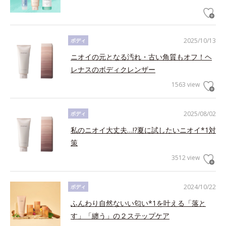
2025/10/13
ボディ
ニオイの元となる汚れ・古い角質もオフ！ヘ
レナスのボディクレンザー
1563 view
2025/08/02
ボディ
私のニオイ大丈夫…!?夏に試したいニオイ*1対
策
3512 view
2024/10/22
ボディ
ふんわり自然ないい匂い*1を叶える「落と
す」「纏う」の２ステップケア