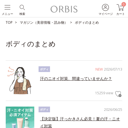
0
メニュー
検索
マイページ
カート
TOP
マガジン（美容情報・読み物）
ボディのまとめ
ボディのまとめ
NEW
2026/07/13
ボディ
汗のニオイ対策、間違っていませんか？
15259 view
2026/06/25
ボディ
【決定版】汗っかきさん必見！夏の汗・ニオ
イ対策