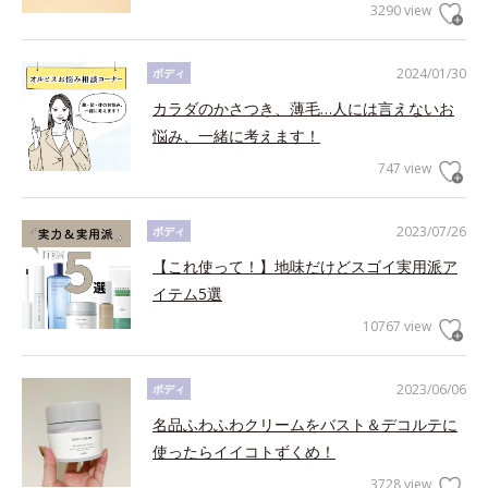
3290 view
2024/01/30
ボディ
カラダのかさつき、薄毛…人には言えないお
悩み、一緒に考えます！
747 view
2023/07/26
ボディ
【これ使って！】地味だけどスゴイ実用派ア
イテム5選
10767 view
2023/06/06
ボディ
名品ふわふわクリームをバスト＆デコルテに
使ったらイイコトずくめ！
3728 view