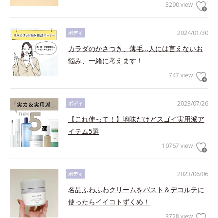
3290 view
2024/01/30
ボディ
カラダのかさつき、薄毛…人には言えないお
悩み、一緒に考えます！
747 view
2023/07/26
ボディ
【これ使って！】地味だけどスゴイ実用派ア
イテム5選
10767 view
2023/06/06
ボディ
名品ふわふわクリームをバスト＆デコルテに
使ったらイイコトずくめ！
3728 view