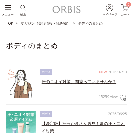
0
メニュー
検索
マイページ
カート
TOP
マガジン（美容情報・読み物）
ボディのまとめ
ボディのまとめ
NEW
2026/07/13
ボディ
汗のニオイ対策、間違っていませんか？
15259 view
2026/06/25
ボディ
【決定版】汗っかきさん必見！夏の汗・ニオ
イ対策