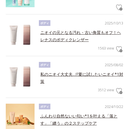
2025/10/13
ボディ
ニオイの元となる汚れ・古い角質もオフ！ヘ
レナスのボディクレンザー
1563 view
2025/08/02
ボディ
私のニオイ大丈夫…!?夏に試したいニオイ*1対
策
3512 view
2024/10/22
ボディ
ふんわり自然ないい匂い*1を叶える「落と
す」「纏う」の２ステップケア