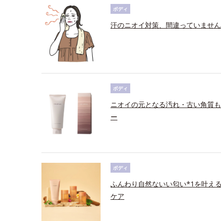
ボディ
汗のニオイ対策、間違っていません
ボディ
ニオイの元となる汚れ・古い角質も
ー
ボディ
ふんわり自然ないい匂い*1を叶え
ケア