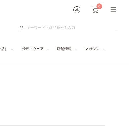
0
検
索
食品）
ボディウェア
店舗情報
マガジン