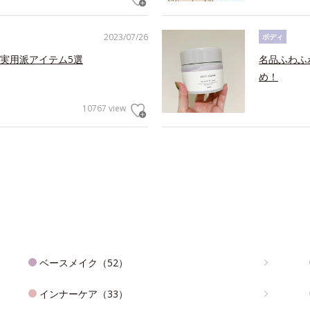
2023/07/26
ボディ
実用派アイテム5選
名品ふわふ
め！
10767 view
ベースメイク（52）
インナーケア（33）