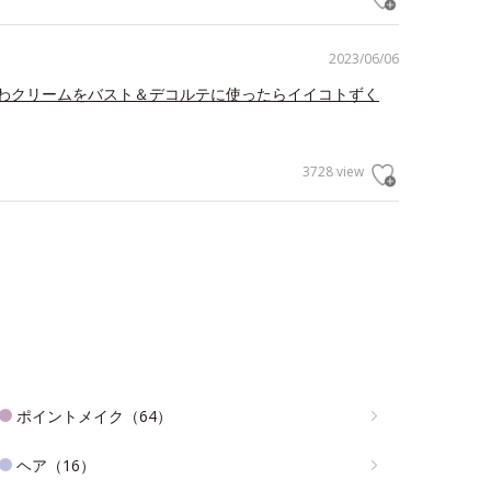
2023/06/06
わクリームをバスト＆デコルテに使ったらイイコトずく
3728 view
ポイントメイク（64）
ヘア（16）