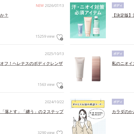
NEW
2026/07/13
ボディ
か？
【決定版】
15259 view
2025/10/13
ボディ
オフ！ヘレナスのボディクレンザ
私のニオイ
1563 view
2024/10/22
ボディ
る「落とす」「纏う」の２ステップ
カラダのか
3290 view