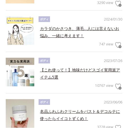
3290 view
2024/01/30
ボディ
カラダのかさつき、薄毛…人には言えないお
悩み、一緒に考えます！
747 view
2023/07/26
ボディ
【これ使って！】地味だけどスゴイ実用派ア
イテム5選
10767 view
2023/06/06
ボディ
名品ふわふわクリームをバスト＆デコルテに
使ったらイイコトずくめ！
3728 view