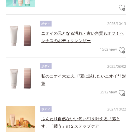
2025/10/13
ボディ
ニオイの元となる汚れ・古い角質もオフ！ヘ
レナスのボディクレンザー
1563 view
2025/08/02
ボディ
私のニオイ大丈夫…!?夏に試したいニオイ*1対
策
3512 view
2024/10/22
ボディ
ふんわり自然ないい匂い*1を叶える「落と
す」「纏う」の２ステップケア