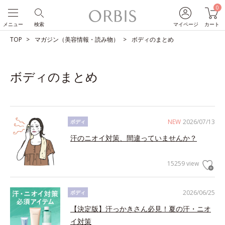
0
メニュー
検索
マイページ
カート
TOP
マガジン（美容情報・読み物）
ボディのまとめ
ボディのまとめ
NEW
2026/07/13
ボディ
汗のニオイ対策、間違っていませんか？
15259 view
2026/06/25
ボディ
【決定版】汗っかきさん必見！夏の汗・ニオ
イ対策