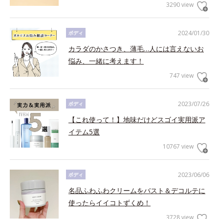
3290 view
2024/01/30
ボディ
カラダのかさつき、薄毛…人には言えないお
悩み、一緒に考えます！
747 view
2023/07/26
ボディ
【これ使って！】地味だけどスゴイ実用派ア
イテム5選
10767 view
2023/06/06
ボディ
名品ふわふわクリームをバスト＆デコルテに
使ったらイイコトずくめ！
3728 view