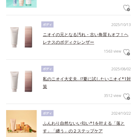
2025/10/13
ボディ
ニオイの元となる汚れ・古い角質もオフ！ヘ
レナスのボディクレンザー
1563 view
2025/08/02
ボディ
私のニオイ大丈夫…!?夏に試したいニオイ*1対
策
3512 view
2024/10/22
ボディ
ふんわり自然ないい匂い*1を叶える「落と
す」「纏う」の２ステップケア