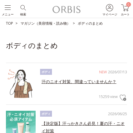
0
メニュー
検索
マイページ
カート
TOP
マガジン（美容情報・読み物）
ボディのまとめ
ボディのまとめ
NEW
2026/07/13
ボディ
汗のニオイ対策、間違っていませんか？
15259 view
2026/06/25
ボディ
【決定版】汗っかきさん必見！夏の汗・ニオ
イ対策