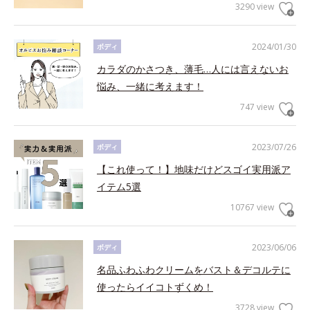
3290 view
2024/01/30
ボディ
カラダのかさつき、薄毛…人には言えないお
悩み、一緒に考えます！
747 view
2023/07/26
ボディ
【これ使って！】地味だけどスゴイ実用派ア
イテム5選
10767 view
2023/06/06
ボディ
名品ふわふわクリームをバスト＆デコルテに
使ったらイイコトずくめ！
3728 view