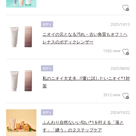
2025/10/13
ボディ
ニオイの元となる汚れ・古い角質もオフ！ヘ
レナスのボディクレンザー
1563 view
2025/08/02
ボディ
私のニオイ大丈夫…!?夏に試したいニオイ*1対
策
3512 view
2024/10/22
ボディ
ふんわり自然ないい匂い*1を叶える「落と
す」「纏う」の２ステップケア