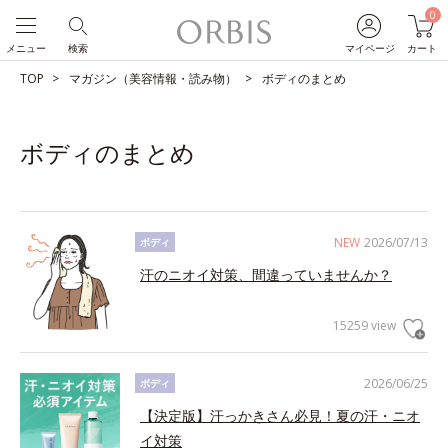
0
メニュー
検索
マイページ
カート
TOP
マガジン（美容情報・読み物）
ボディのまとめ
ボディのまとめ
NEW
2026/07/13
ボディ
汗のニオイ対策、間違っていませんか？
15259 view
2026/06/25
ボディ
【決定版】汗っかきさん必見！夏の汗・ニオ
イ対策