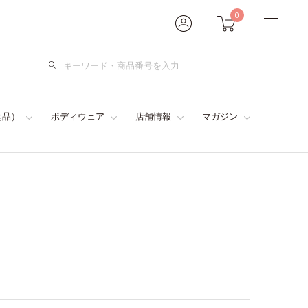
0
検
索
食品）
ボディウェア
店舗情報
マガジン