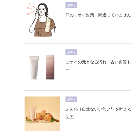
ボディ
汗のニオイ対策、間違っていません
ボディ
ニオイの元となる汚れ・古い角質も
ー
ボディ
ふんわり自然ないい匂い*1を叶え
ケア