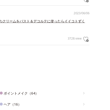
2023/06/06
わクリームをバスト＆デコルテに使ったらイイコトずく
3728 view
ポイントメイク（64）
ヘア（16）