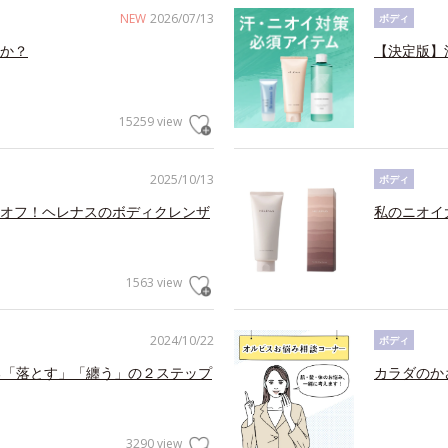
NEW
2026/07/13
ボディ
か？
【決定版】
15259 view
2025/10/13
ボディ
オフ！ヘレナスのボディクレンザ
私のニオイ
1563 view
2024/10/22
ボディ
る「落とす」「纏う」の２ステップ
カラダのか
3290 view