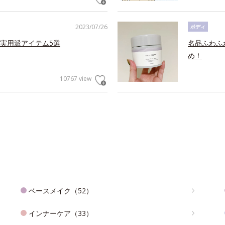
2023/07/26
ボディ
実用派アイテム5選
名品ふわふ
め！
10767 view
ベースメイク（52）
インナーケア（33）