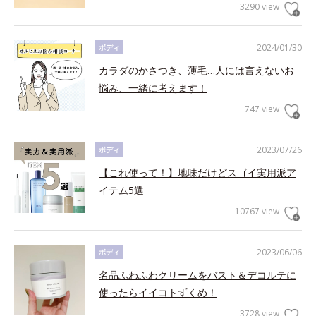
3290 view
2024/01/30
ボディ
カラダのかさつき、薄毛…人には言えないお
悩み、一緒に考えます！
747 view
2023/07/26
ボディ
【これ使って！】地味だけどスゴイ実用派ア
イテム5選
10767 view
2023/06/06
ボディ
名品ふわふわクリームをバスト＆デコルテに
使ったらイイコトずくめ！
3728 view