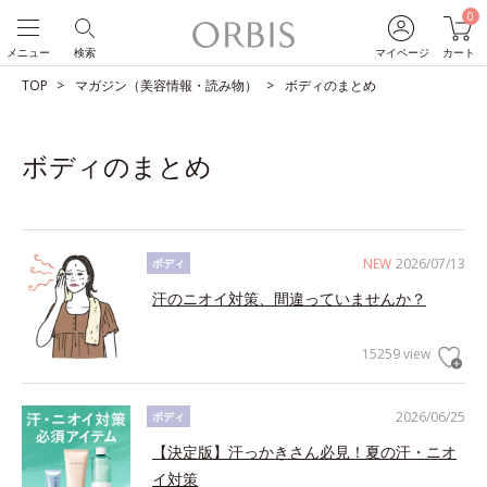
0
メニュー
検索
マイページ
カート
TOP
マガジン（美容情報・読み物）
ボディのまとめ
ボディのまとめ
NEW
2026/07/13
ボディ
汗のニオイ対策、間違っていませんか？
15259 view
2026/06/25
ボディ
【決定版】汗っかきさん必見！夏の汗・ニオ
イ対策