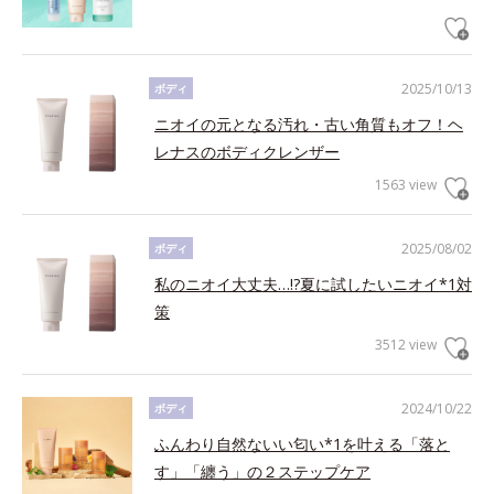
2025/10/13
ボディ
ニオイの元となる汚れ・古い角質もオフ！ヘ
レナスのボディクレンザー
1563 view
2025/08/02
ボディ
私のニオイ大丈夫…!?夏に試したいニオイ*1対
策
3512 view
2024/10/22
ボディ
ふんわり自然ないい匂い*1を叶える「落と
す」「纏う」の２ステップケア