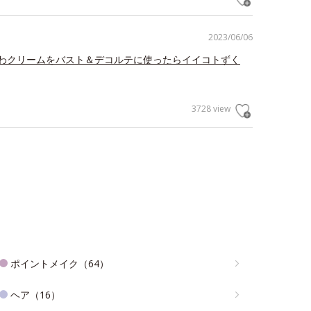
2023/06/06
わクリームをバスト＆デコルテに使ったらイイコトずく
3728 view
ポイントメイク（64）
ヘア（16）