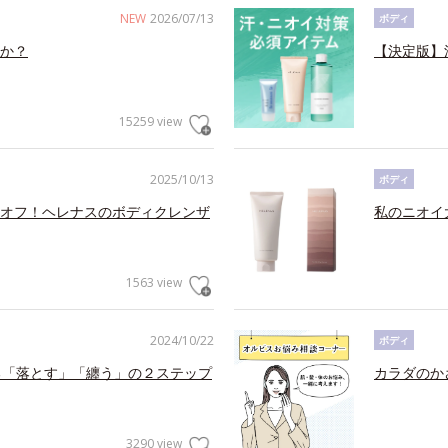
NEW
2026/07/13
ボディ
か？
【決定版】
15259 view
2025/10/13
ボディ
オフ！ヘレナスのボディクレンザ
私のニオイ
1563 view
2024/10/22
ボディ
る「落とす」「纏う」の２ステップ
カラダのか
3290 view