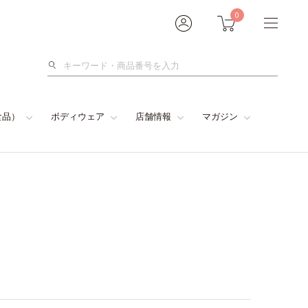
0
検
索
食品）
ボディウェア
店舗情報
マガジン