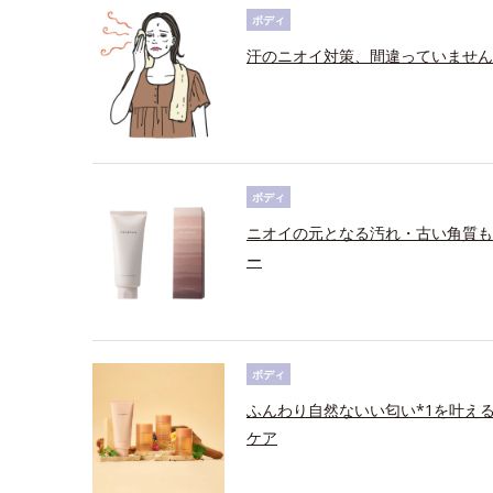
ボディ
汗のニオイ対策、間違っていません
ボディ
ニオイの元となる汚れ・古い角質も
ー
ボディ
ふんわり自然ないい匂い*1を叶え
ケア