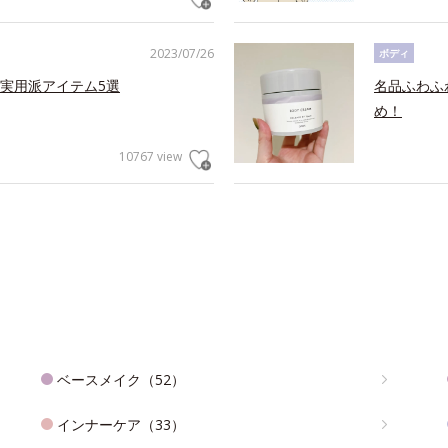
2023/07/26
ボディ
実用派アイテム5選
名品ふわふ
め！
10767 view
ベースメイク（52）
インナーケア（33）