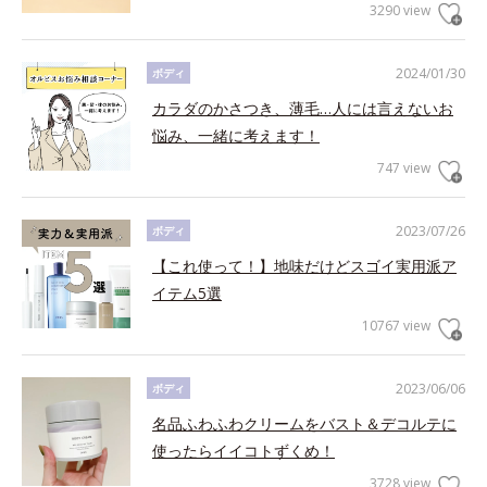
3290 view
2024/01/30
ボディ
カラダのかさつき、薄毛…人には言えないお
悩み、一緒に考えます！
747 view
2023/07/26
ボディ
【これ使って！】地味だけどスゴイ実用派ア
イテム5選
10767 view
2023/06/06
ボディ
名品ふわふわクリームをバスト＆デコルテに
使ったらイイコトずくめ！
3728 view