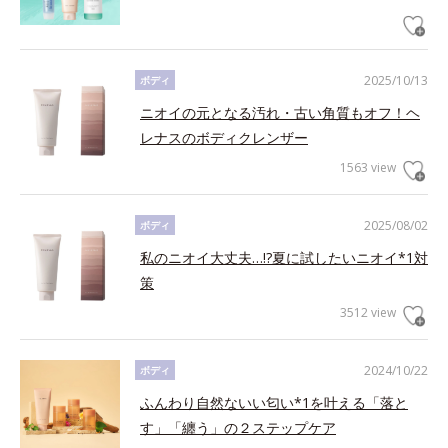
2025/10/13
ボディ
ニオイの元となる汚れ・古い角質もオフ！ヘ
レナスのボディクレンザー
1563 view
2025/08/02
ボディ
私のニオイ大丈夫…!?夏に試したいニオイ*1対
策
3512 view
2024/10/22
ボディ
ふんわり自然ないい匂い*1を叶える「落と
す」「纏う」の２ステップケア