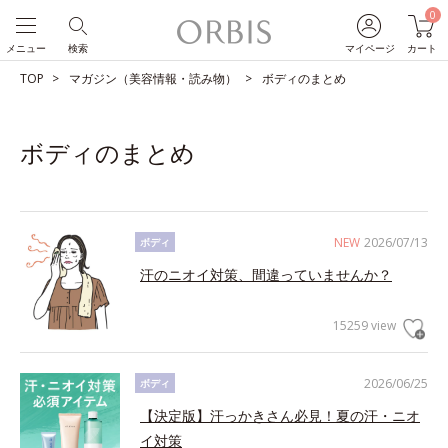
0
メニュー
検索
マイページ
カート
TOP
マガジン（美容情報・読み物）
ボディのまとめ
ボディのまとめ
NEW
2026/07/13
ボディ
汗のニオイ対策、間違っていませんか？
15259 view
2026/06/25
ボディ
【決定版】汗っかきさん必見！夏の汗・ニオ
イ対策