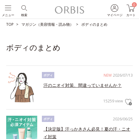
0
メニュー
検索
マイページ
カート
TOP
マガジン（美容情報・読み物）
ボディのまとめ
ボディのまとめ
NEW
2026/07/13
ボディ
汗のニオイ対策、間違っていませんか？
15259 view
2026/06/25
ボディ
【決定版】汗っかきさん必見！夏の汗・ニオ
イ対策