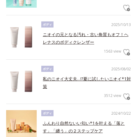
2025/10/13
ボディ
ニオイの元となる汚れ・古い角質もオフ！ヘ
レナスのボディクレンザー
1563 view
2025/08/02
ボディ
私のニオイ大丈夫…!?夏に試したいニオイ*1対
策
3512 view
2024/10/22
ボディ
ふんわり自然ないい匂い*1を叶える「落と
す」「纏う」の２ステップケア