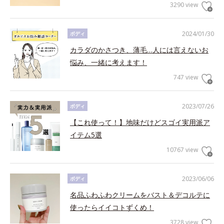
3290 view
2024/01/30
ボディ
カラダのかさつき、薄毛…人には言えないお
悩み、一緒に考えます！
747 view
2023/07/26
ボディ
【これ使って！】地味だけどスゴイ実用派ア
イテム5選
10767 view
2023/06/06
ボディ
名品ふわふわクリームをバスト＆デコルテに
使ったらイイコトずくめ！
3728 view