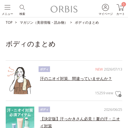
0
メニュー
検索
マイページ
カート
TOP
マガジン（美容情報・読み物）
ボディのまとめ
ボディのまとめ
NEW
2026/07/13
ボディ
汗のニオイ対策、間違っていませんか？
15259 view
2026/06/25
ボディ
【決定版】汗っかきさん必見！夏の汗・ニオ
イ対策