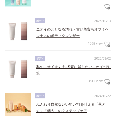
2025/10/13
ボディ
ニオイの元となる汚れ・古い角質もオフ！ヘ
レナスのボディクレンザー
1563 view
2025/08/02
ボディ
私のニオイ大丈夫…!?夏に試したいニオイ*1対
策
3512 view
2024/10/22
ボディ
ふんわり自然ないい匂い*1を叶える「落と
す」「纏う」の２ステップケア