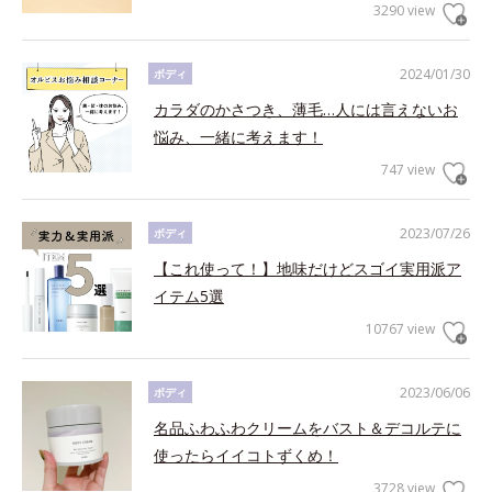
3290 view
2024/01/30
ボディ
カラダのかさつき、薄毛…人には言えないお
悩み、一緒に考えます！
747 view
2023/07/26
ボディ
【これ使って！】地味だけどスゴイ実用派ア
イテム5選
10767 view
2023/06/06
ボディ
名品ふわふわクリームをバスト＆デコルテに
使ったらイイコトずくめ！
3728 view